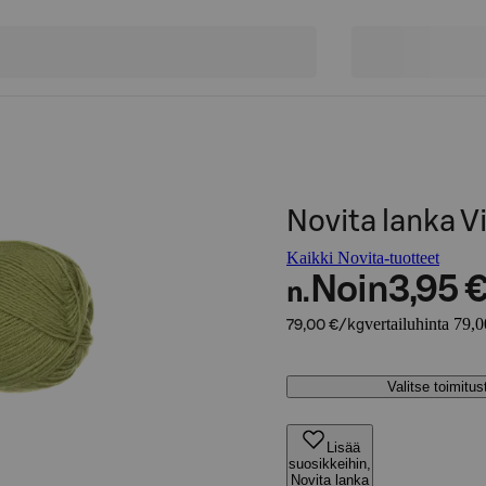
Novita lanka V
Kaikki Novita-tuotteet
Noin
3,95 
n.
vertailuhinta 79,
79,00 €/kg
Valitse toimitu
Lisää
suosikkeihin,
Novita lanka