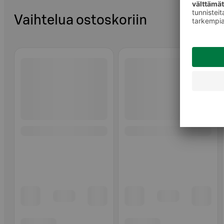
Vaihtelua ostoskoriin
Ohita listaus