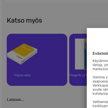
Katso myös
Vapaa-aika
Ompelu ja käsityötarvikk
Ladataan...