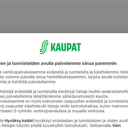
eet
Käsityölangat