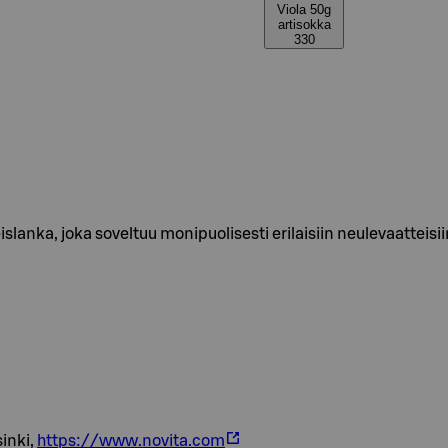
Viola 50g
artisokka
330
islanka, joka soveltuu monipuolisesti erilaisiin neulevaatteisii
inki,
https://www.novita.com