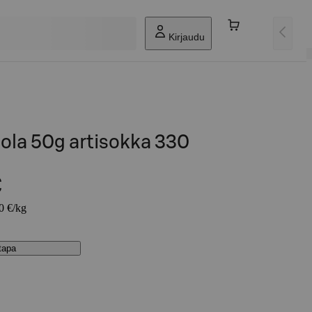
Kirjaudu
iola 50g artisokka 330
€
00 €/kg
stapa