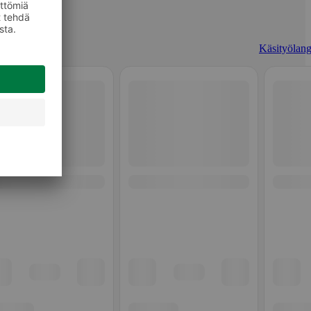
Käsityölang