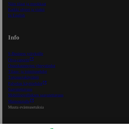
Näin tilaat ja muokkaat
Kaikki ohjeet ja vinkit
In English
Info
S-Business yrityksille
Oiva-raportit
Osuuskauppojen yhteystiedot
Tilaus- ja toimitusehdot
Tietosuojakäytäntö
Palvelun käyttöehdot
Saavutettavuus
Mobiilisovelluksen saavutettavuus
Mainostajalle
Muuta evästeasetuksia