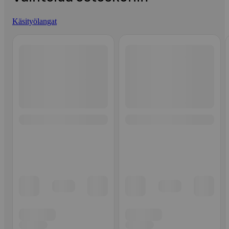
Käsityölangat
Ohita listaus