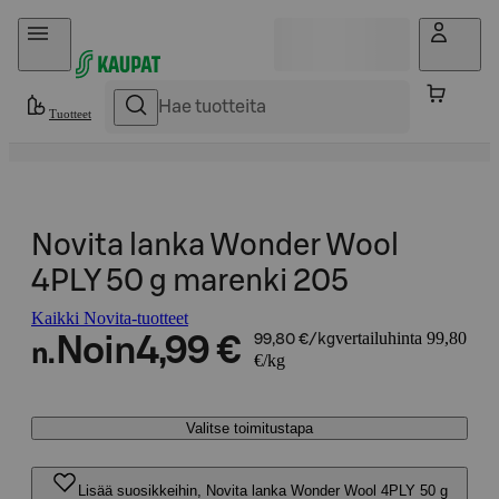
Hyppää sisältöön
Tuotteet
Novita lanka Wonder Wool
4PLY 50 g marenki 205
Kaikki Novita-tuotteet
vertailuhinta 99,80
Noin
4,99 €
99,80 €/kg
n.
€/kg
Valitse toimitustapa
Lisää suosikkeihin, Novita lanka Wonder Wool 4PLY 50 g