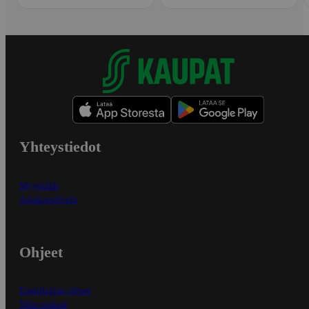
Yhteystiedot
Myymälät
Asiakaspalvelu
Ohjeet
Ensitilaajan ohjeet
Näin maksat