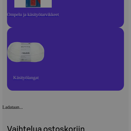
Ompelu ja käsityötarvikkeet
Käsityölangat
Ladataan...
Vaihtelua ostoskoriin