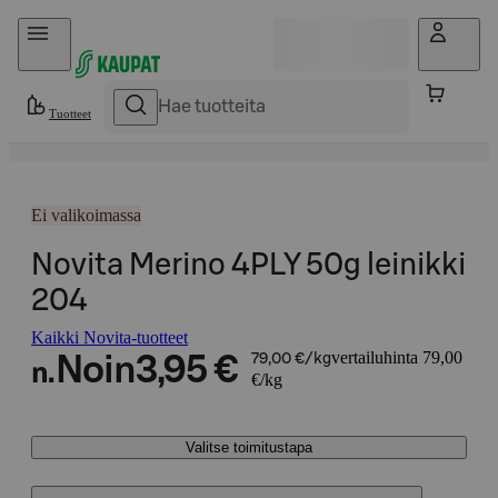
Hyppää sisältöön
Tuotteet
Ei valikoimassa
Novita Merino 4PLY 50g leinikki
204
Kaikki Novita-tuotteet
vertailuhinta 79,00
Noin
3,95 €
79,00 €/kg
n.
€/kg
Valitse toimitustapa