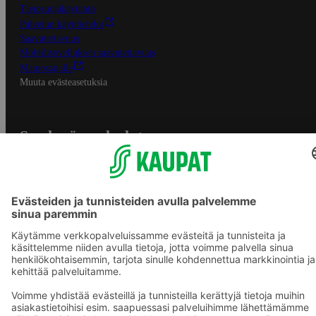
Tietosuojakäytäntö
Palvelun käyttöehdot
Saavutettavuus
Mobiilisovelluksen saavutettavuus
Mainostajalle
Muuta evästeasetuksia
S-ryhmän palvelut
S-ryhmä
Asiakasomistajuus
Yhteishyvä Ruoka -sovellus
S-ostoslista -sovellus
Prisma.fi
Sokos.fi
S-Pankki
Yhteishyvä
Sokos Hotels