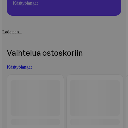
Käsityölangat
Ladataan...
Vaihtelua ostoskoriin
Käsityölangat
Ohita listaus