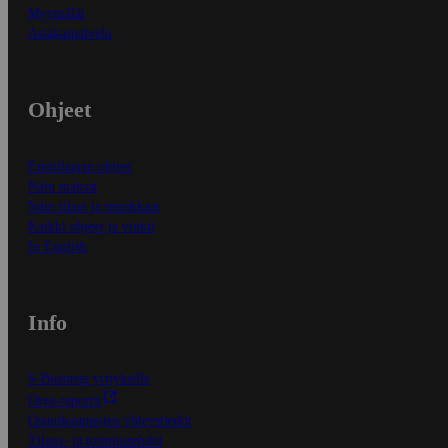
Myymälät
Asiakaspalvelu
Ohjeet
Ensitilaajan ohjeet
Näin maksat
Näin tilaat ja muokkaat
Kaikki ohjeet ja vinkit
In English
Info
S-Business yrityksille
Oiva-raportit
Osuuskauppojen yhteystiedot
Tilaus- ja toimitusehdot