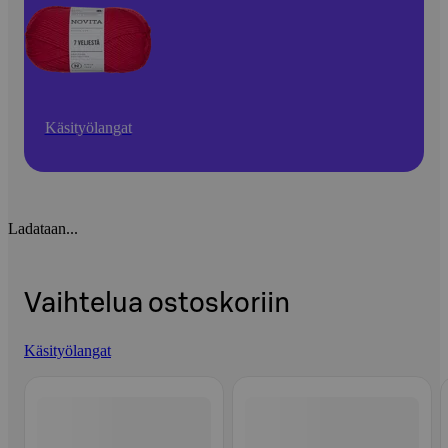
Käsityölangat
Ladataan...
Vaihtelua ostoskoriin
Käsityölangat
Ohita listaus