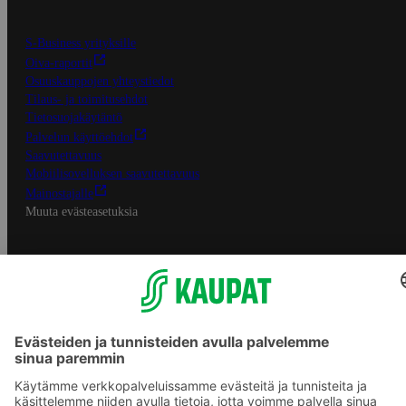
S-Business yrityksille
Oiva-raportit
Osuuskauppojen yhteystiedot
Tilaus- ja toimitusehdot
Tietosuojakäytäntö
Palvelun käyttöehdot
Saavutettavuus
Mobiilisovelluksen saavutettavuus
Mainostajalle
Muuta evästeasetuksia
S-ryhmän palvelut
S-ryhmä
Asiakasomistajuus
Yhteishyvä Ruoka -sovellus
S-ostoslista -sovellus