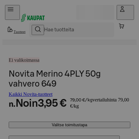
Hyppää sisältöön
Tuotteet
Ei valikoimassa
Novita Merino 4PLY 50g
vahvero 649
Kaikki Novita-tuotteet
vertailuhinta 79,00
Noin
3,95 €
79,00 €/kg
n.
€/kg
Valitse toimitustapa