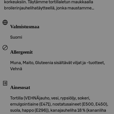
korkeuksiin. Täytämme tortillaletun maukkaalla
broilerinjauhelihatäytteellä, jonka maustamme…
Valmistusmaa
Suomi
Allergeenit
Muna, Maito, Gluteenia sisältävät viljat ja -tuotteet,
Vehnä
Ainesosat
Tortilla (VEHNÄjauho, vesi, rypsiöljy, sokeri,
emulgointiaine (E471), nostatusaineet (E500, E450),
suola, happo (E296)), kanajauheliha 18 % (kananliha