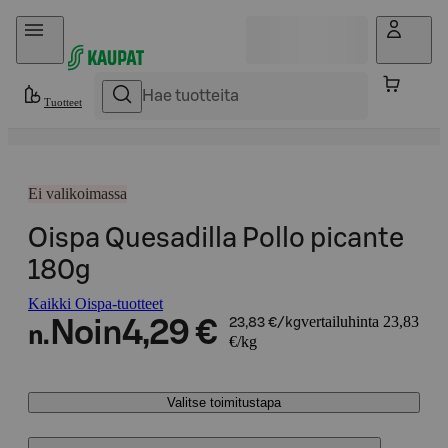
Hyppää sisältöön
Tuotteet
Ei valikoimassa
Oispa Quesadilla Pollo picante
180g
Kaikki Oispa-tuotteet
vertailuhinta 23,83
Noin
4,29 €
23,83 €/kg
n.
€/kg
Valitse toimitustapa