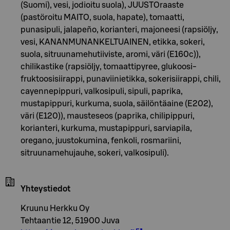
(Suomi), vesi, jodioitu suola), JUUSTOraaste
(pastöroitu MAITO, suola, hapate), tomaatti,
punasipuli, jalapeño, korianteri, majoneesi (rapsiöljy,
vesi, KANANMUNANKELTUAINEN, etikka, sokeri,
suola, sitruunamehutiiviste, aromi, väri (E160c)),
chilikastike (rapsiöljy, tomaattipyree, glukoosi-
fruktoosisiirappi, punaviinietikka, sokerisiirappi, chili,
cayennepippuri, valkosipuli, sipuli, paprika,
mustapippuri, kurkuma, suola, säilöntäaine (E202),
väri (E120)), mausteseos (paprika, chilipippuri,
korianteri, kurkuma, mustapippuri, sarviapila,
oregano, juustokumina, fenkoli, rosmariini,
sitruunamehujauhe, sokeri, valkosipuli).
Yhteystiedot
Kruunu Herkku Oy
Tehtaantie 12, 51900 Juva