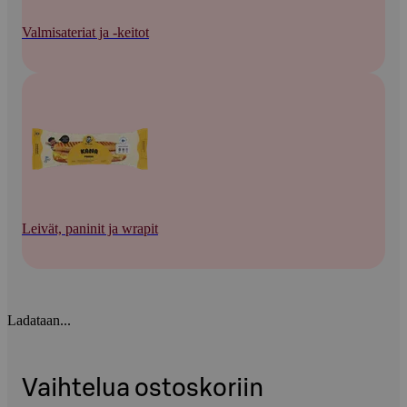
Valmisateriat ja -keitot
Leivät, paninit ja wrapit
Ladataan...
Vaihtelua ostoskoriin