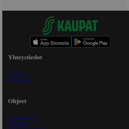
Yhteystiedot
Myymälät
Asiakaspalvelu
Ohjeet
Ensitilaajan ohjeet
Näin maksat
Näin tilaat ja muokkaat