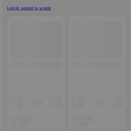
Leivät, paninit ja wrapit
Ohita listaus