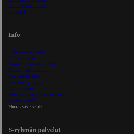
Kaikki ohjeet ja vinkit
In English
Info
S-Business yrityksille
Oiva-raportit
Osuuskauppojen yhteystiedot
Tilaus- ja toimitusehdot
Tietosuojakäytäntö
Palvelun käyttöehdot
Saavutettavuus
Mobiilisovelluksen saavutettavuus
Mainostajalle
Muuta evästeasetuksia
S-ryhmän palvelut