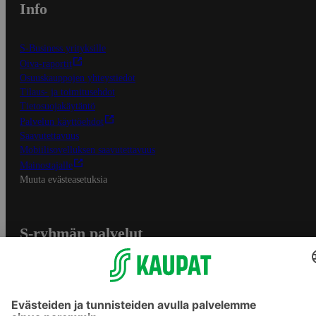
Info
S-Business yrityksille
Oiva-raportit
Osuuskauppojen yhteystiedot
Tilaus- ja toimitusehdot
Tietosuojakäytäntö
Palvelun käyttöehdot
Saavutettavuus
Mobiilisovelluksen saavutettavuus
Mainostajalle
Muuta evästeasetuksia
S-ryhmän palvelut
S-ryhmä
Asiakasomistajuus
Yhteishyvä Ruoka -sovellus