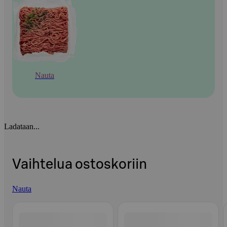
Nauta
Ladataan...
Vaihtelua ostoskoriin
Nauta
Ohita listaus