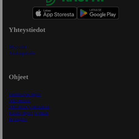
Yhteystiedot
Myymälät
Asiakaspalvelu
Ohjeet
Ensitilaajan ohjeet
Näin maksat
Näin tilaat ja muokkaat
Kaikki ohjeet ja vinkit
In English