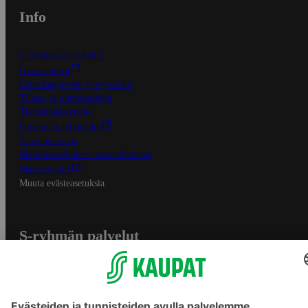
Info
S-Business yrityksille
Oiva-raportit
Osuuskauppojen yhteystiedot
Tilaus- ja toimitusehdot
Tietosuojakäytäntö
Palvelun käyttöehdot
Saavutettavuus
Mobiilisovelluksen saavutettavuus
Mainostajalle
Muuta evästeasetuksia
S-ryhmän palvelut
S-ryhmä
Asiakasomistajuus
Yhteishyvä Ruoka -sovellus