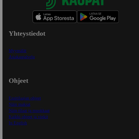
Yhteystiedot
Myymälät
Asiakaspalvelu
Ohjeet
Ensitilaajan ohjeet
Näin maksat
Näin tilaat ja muokkaat
Kaikki ohjeet ja vinkit
In English