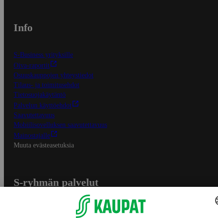
Info
S-Business yrityksille
Oiva-raportit
Osuuskauppojen yhteystiedot
Tilaus- ja toimitusehdot
Tietosuojakäytäntö
Palvelun käyttöehdot
Saavutettavuus
Mobiilisovelluksen saavutettavuus
Mainostajalle
Muuta evästeasetuksia
S-ryhmän palvelut
S-ryhmä