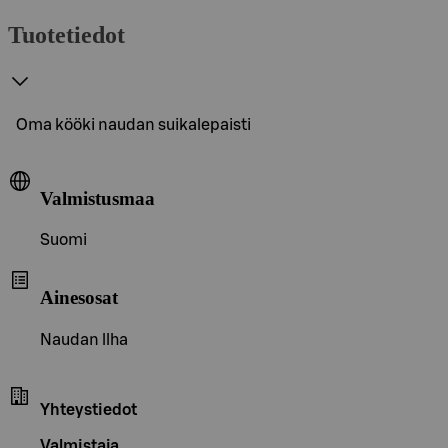
Tuotetiedot
Oma kööki naudan suikalepaisti
Valmistusmaa
Suomi
Ainesosat
Naudan llha
Yhteystiedot
Valmistaja