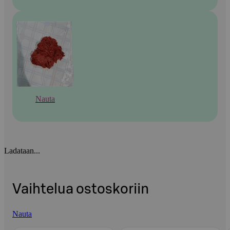
Nauta
Ladataan...
Vaihtelua ostoskoriin
Nauta
Ohita listaus