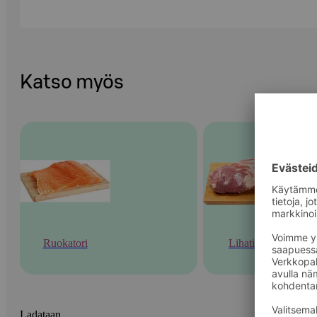
Katso myös
Ruokatori
Lihatiski
Ladataan...