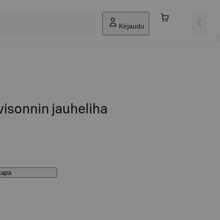
Kirjaudu
isonnin jauheliha
stapa