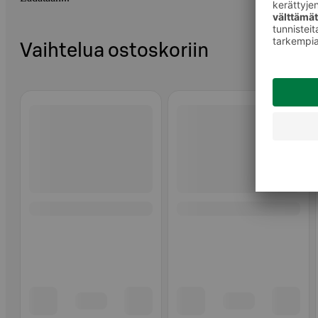
Vaihtelua ostoskoriin
Ohita listaus