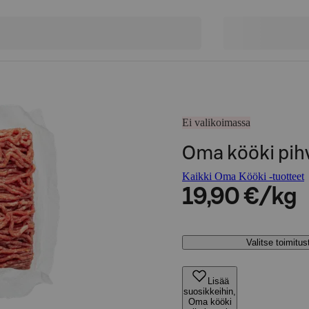
Ei valikoimassa
Oma kööki pihv
Kaikki Oma Kööki -tuotteet
19,90 €/kg
Valitse toimitu
Lisää
suosikkeihin,
Oma kööki