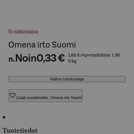
Ei valikoimassa
Omena irto Suomi
vertailuhinta 1,88
Noin
0,33 €
1,88 €/kg
n.
€/kg
Valitse toimitustapa
Lisää suosikkeihin, Omena irto Suomi
Tuotetiedot