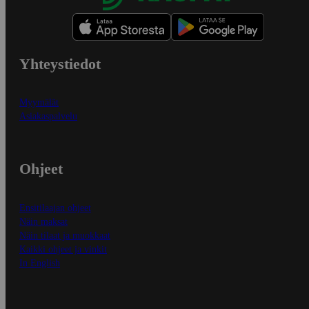
Yhteystiedot
Myymälät
Asiakaspalvelu
Ohjeet
Ensitilaajan ohjeet
Näin maksat
Näin tilaat ja muokkaat
Kaikki ohjeet ja vinkit
In English