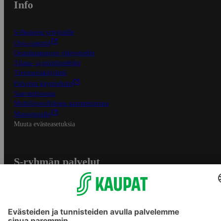
Info
S-Business yrityksille
Oiva-raportit
Osuuskauppojen yhteystiedot
Tilaus- ja toimitusehdot
Tietosuojakäytäntö
Palvelun käyttöehdot
Saavutettavuus
Mobiilisovelluksen saavutettavuus
Mainostajalle
Muuta evästeasetuksia
S-ryhmän palvelut
S-ryhmä
Asiakasomistajuus
Yhteishyvä Ruoka -sovellus