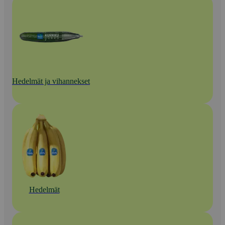
Hedelmät ja vihannekset
Hedelmät