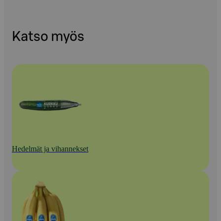
Katso myös
Hedelmät ja vihannekset