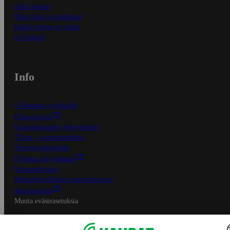
Näin maksat
Näin tilaat ja muokkaat
Kaikki ohjeet ja vinkit
In English
Info
S-Business yrityksille
Oiva-raportit
Osuuskauppojen yhteystiedot
Tilaus- ja toimitusehdot
Tietosuojakäytäntö
Palvelun käyttöehdot
Saavutettavuus
Mobiilisovelluksen saavutettavuus
Mainostajalle
Muuta evästeasetuksia