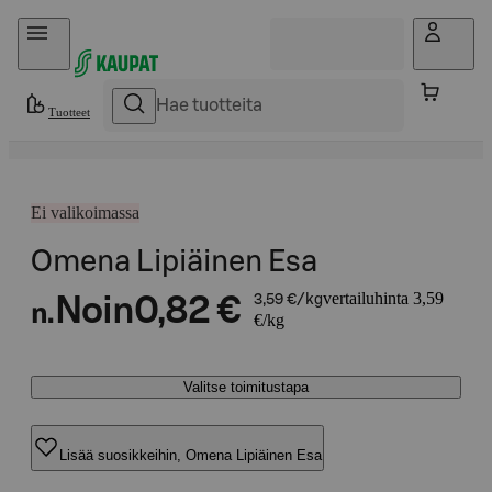
Hyppää sisältöön
Tuotteet
Ei valikoimassa
Omena Lipiäinen Esa
vertailuhinta 3,59
Noin
0,82 €
3,59 €/kg
n.
€/kg
Valitse toimitustapa
Lisää suosikkeihin, Omena Lipiäinen Esa