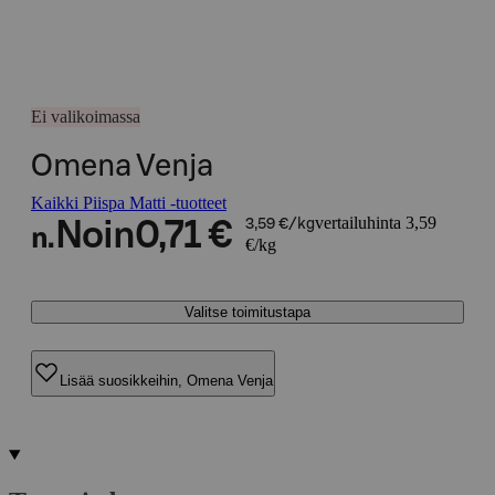
Ei valikoimassa
Omena Venja
Kaikki Piispa Matti -tuotteet
vertailuhinta 3,59
Noin
0,71 €
3,59 €/kg
n.
€/kg
Valitse toimitustapa
Lisää suosikkeihin, Omena Venja