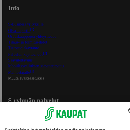
Info
S-Business yrityksille
Oiva-raportit
Osuuskauppojen yhteystiedot
Tilaus- ja toimitusehdot
Tietosuojakäytäntö
Palvelun käyttöehdot
Saavutettavuus
Mobiilisovelluksen saavutettavuus
Mainostajalle
Muuta evästeasetuksia
S-ryhmän palvelut
S-ryhmä
Asiakasomistajuus