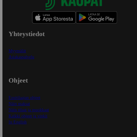
Yhteystiedot
Myymälät
Asiakaspalvelu
Ohjeet
Ensitilaajan ohjeet
Näin maksat
Näin tilaat ja muokkaat
Kaikki ohjeet ja vinkit
In English