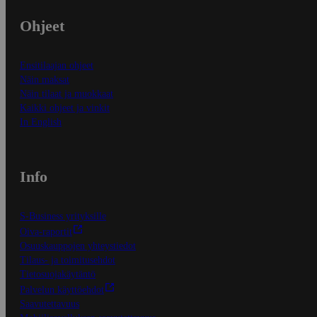
Ohjeet
Ensitilaajan ohjeet
Näin maksat
Näin tilaat ja muokkaat
Kaikki ohjeet ja vinkit
In English
Info
S-Business yrityksille
Oiva-raportit
Osuuskauppojen yhteystiedot
Tilaus- ja toimitusehdot
Tietosuojakäytäntö
Palvelun käyttöehdot
Saavutettavuus