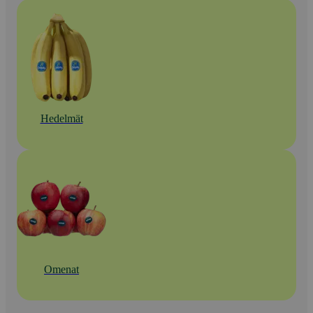
Hedelmät
Omenat