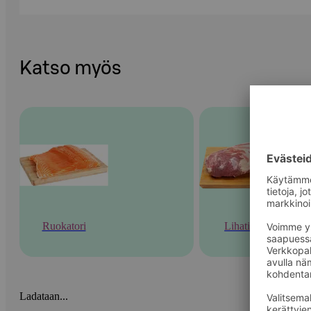
Katso myös
Ruokatori
Lihatiski
Ladataan...