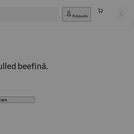
Kirjaudu
lled beefinä.
stapa