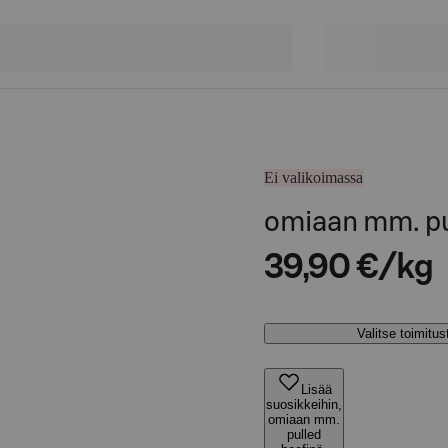
Ei valikoimassa
omiaan mm. pu
39,90 €/kg
Valitse toimitu
Lisää
suosikkeihin,
omiaan mm.
pulled