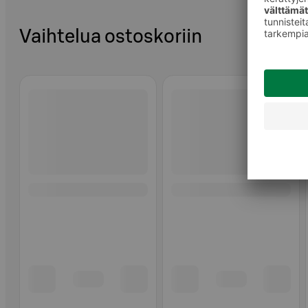
Vaihtelua ostoskoriin
Ohita listaus