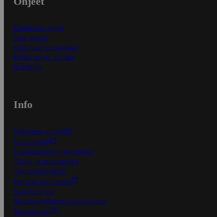
Ohjeet
Ensitilaajan ohjeet
Näin maksat
Näin tilaat ja muokkaat
Kaikki ohjeet ja vinkit
In English
Info
S-Business yrityksille
Oiva-raportit
Osuuskauppojen yhteystiedot
Tilaus- ja toimitusehdot
Tietosuojakäytäntö
Palvelun käyttöehdot
Saavutettavuus
Mobiilisovelluksen saavutettavuus
Mainostajalle