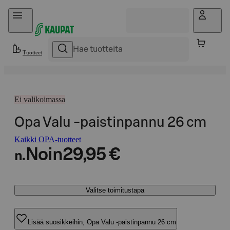
Hyppää sisältöön
Tuotteet
Ei valikoimassa
Opa Valu -paistinpannu 26 cm
Kaikki OPA-tuotteet
Noin
29,95 €
n.
Valitse toimitustapa
Lisää suosikkeihin, Opa Valu -paistinpannu 26 cm