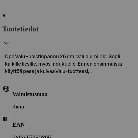
Tuotetiedot
Opa Valu -paistinpannu 26 cm, valualumiinia. Sopii
kaikille liesille, myös induktiolle. Ennen ensinmäistä
käyttöä pese ja kuivaa Valu-tuotteesi,…
Valmistusmaa
Kiina
EAN
6412457280265