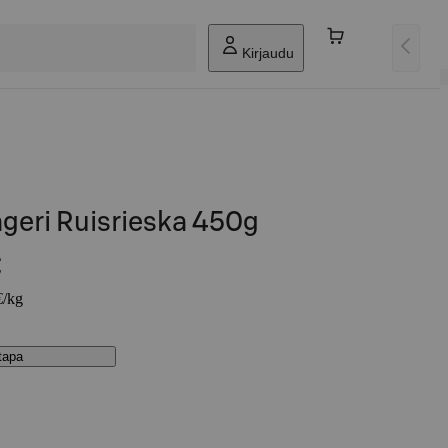
Kirjaudu
geri Ruisrieska 450g
€
€/kg
stapa