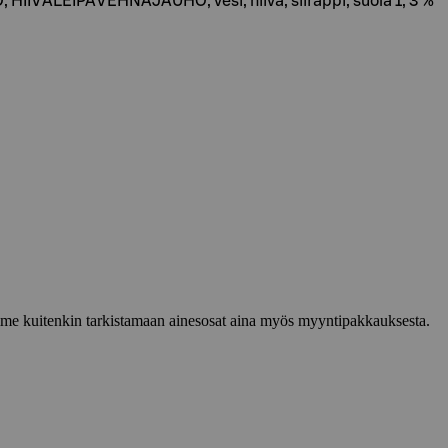
ALEIPÄVEHNÄJAUHO, vesi, hiiva, siirappi, suola 1, 3 %
lemme kuitenkin tarkistamaan ainesosat aina myös myyntipakkauksesta.