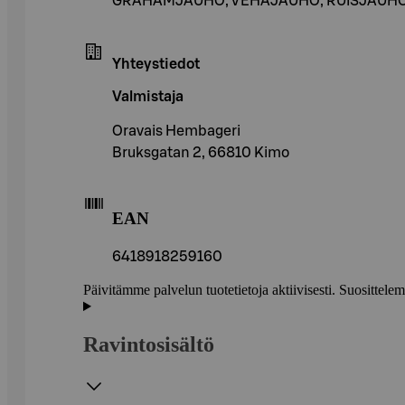
GRAHAMJAUHO, VEHÄJAUHO, RUISJAUHO, HIIV
Yhteystiedot
Valmistaja
Oravais Hembageri
Bruksgatan 2, 66810 Kimo
EAN
6418918259160
Päivitämme palvelun tuotetietoja aktiivisesti. Suositte
Ravintosisältö