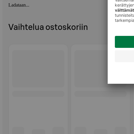
Ladataan...
Vaihtelua ostoskoriin
Ohita listaus