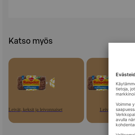
Katso myös
Leivät, keksit ja leivonnaiset
Leivät