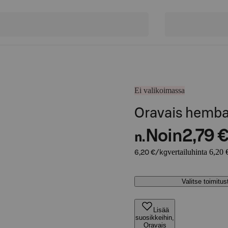
Ei valikoimassa
Oravais hemba
Noin
2,79 
n.
vertailuhinta 6,20 
6,20 €/kg
Valitse toimitu
Lisää
suosikkeihin,
Oravais