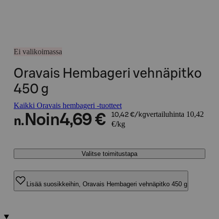
Ei valikoimassa
Oravais Hembageri vehnäpitko
450 g
Kaikki Oravais hembageri -tuotteet
vertailuhinta 10,42
Noin
4,69 €
10,42 €/kg
n.
€/kg
Valitse toimitustapa
Lisää suosikkeihin, Oravais Hembageri vehnäpitko 450 g