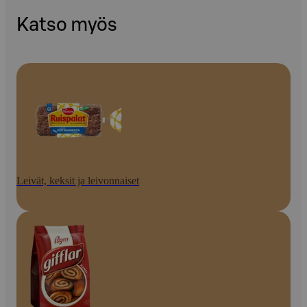
Katso myös
Leivät, keksit ja leivonnaiset