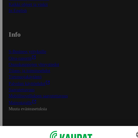
Kaikki ohjeet ja vinkit
In English
Info
S-Business yrityksille
Oiva-raportit
Osuuskauppojen yhteystiedot
Tilaus- ja toimitusehdot
Tietosuojakäytäntö
Palvelun käyttöehdot
Saavutettavuus
Mobiilisovelluksen saavutettavuus
Mainostajalle
Muuta evästeasetuksia
S-ryhmän palvelut