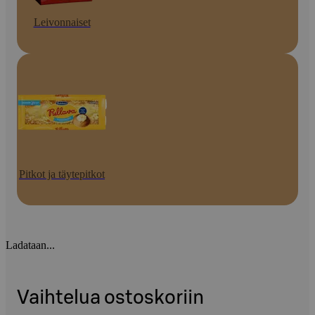
Leivonnaiset
Pitkot ja täytepitkot
Ladataan...
Vaihtelua ostoskoriin