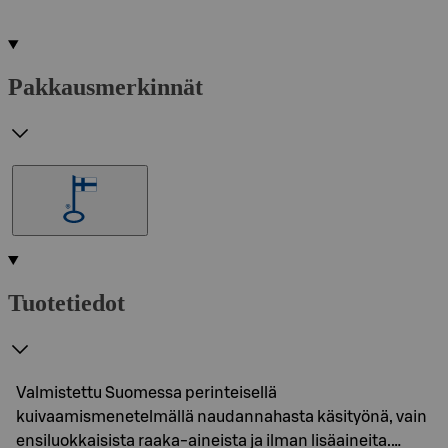
Pakkausmerkinnät
Tuotetiedot
Valmistettu Suomessa perinteisellä
kuivaamismenetelmällä naudannahasta käsityönä, vain
ensiluokkaisista raaka-aineista ja ilman lisäaineita.…