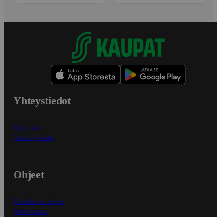
Yhteystiedot
Myymälät
Asiakaspalvelu
Ohjeet
Ensitilaajan ohjeet
Näin maksat