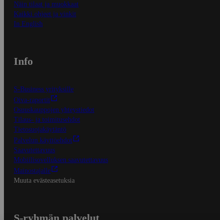
Näin tilaat ja muokkaat
Kaikki ohjeet ja vinkit
In English
Info
S-Business yrityksille
Oiva-raportit
Osuuskauppojen yhteystiedot
Tilaus- ja toimitusehdot
Tietosuojakäytäntö
Palvelun käyttöehdot
Saavutettavuus
Mobiilisovelluksen saavutettavuus
Mainostajalle
Muuta evästeasetuksia
S-ryhmän palvelut