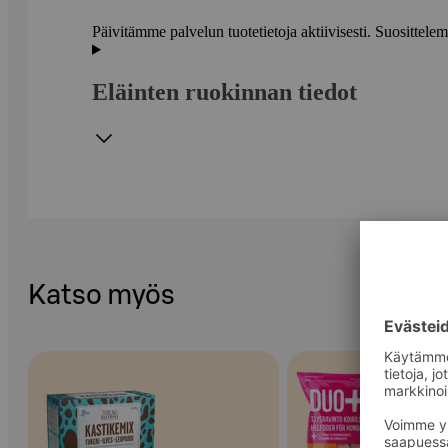
Päivitämme palvelun tuotetietoja aktiivisesti. Suositte
Eläinten ruokinnan tiedot
Katso myös