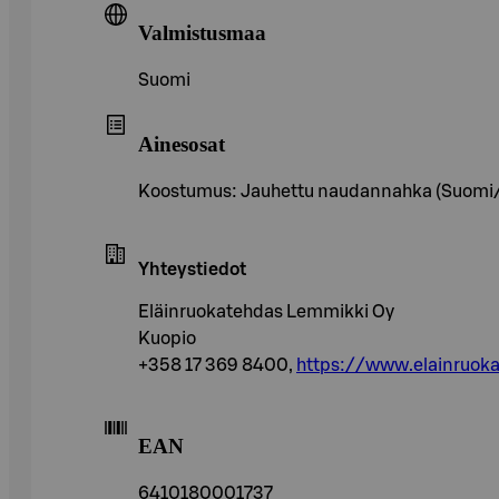
Valmistusmaa
Suomi
Ainesosat
Koostumus: Jauhettu naudannahka (Suomi
Yhteystiedot
Eläinruokatehdas Lemmikki Oy
Kuopio
+358 17 369 8400,
https://www.elainruok
EAN
6410180001737