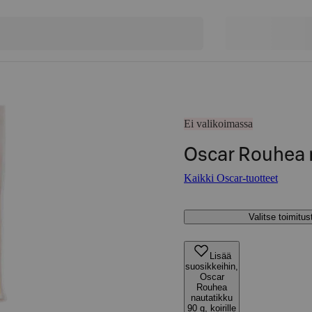
Ei valikoimassa
Oscar Rouhea n
Kaikki Oscar-tuotteet
Valitse toimitu
Lisää
suosikkeihin,
Oscar
Rouhea
nautatikku
90 g, koirille