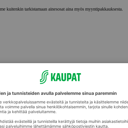
lemme kuitenkin tarkistamaan ainesosat aina myös myyntipakkauksesta.