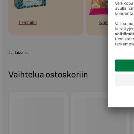
Lemmikit
Koirat
Ladataan...
Vaihtelua ostoskoriin
Ohita listaus