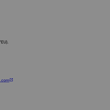
/EU).
a.com