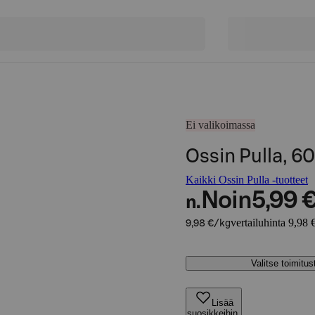
Ei valikoimassa
Ossin Pulla, 6
Kaikki Ossin Pulla -tuotteet
Noin
5,99 
n.
vertailuhinta 9,98 
9,98 €/kg
Valitse toimitu
Lisää
suosikkeihin,