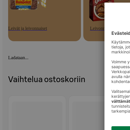
Leivät ja leivonnaiset
Leivonnaiset
Ladataan...
Vaihtelua ostoskoriin
Ohita listaus