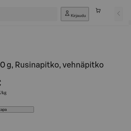
Kirjaudu
00 g, Rusinapitko, vehnäpitko
€
€/kg
stapa