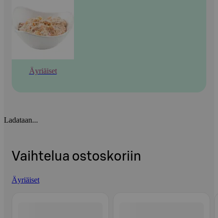
Äyriäiset
Ladataan...
Vaihtelua ostoskoriin
Äyriäiset
Ohita listaus