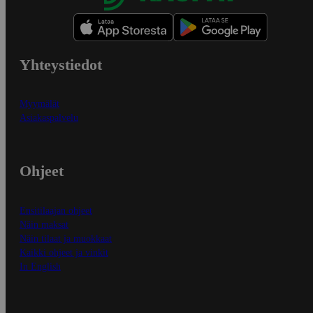
Yhteystiedot
Myymälät
Asiakaspalvelu
Ohjeet
Ensitilaajan ohjeet
Näin maksat
Näin tilaat ja muokkaat
Kaikki ohjeet ja vinkit
In English