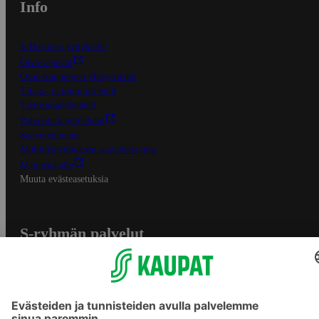
Info
S-Business yrityksille
Oiva-raportit
Osuuskauppojen yhteystiedot
Tilaus- ja toimitusehdot
Tietosuojakäytäntö
Palvelun käyttöehdot
Saavutettavuus
Mobiilisovelluksen saavutettavuus
Mainostajalle
Muuta evästeasetuksia
S-ryhmän palvelut
S-ryhmä
Asiakasomistajuus
Yhteishyvä Ruoka -sovellus