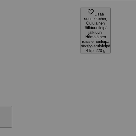
Lisää
suosikkeihin,
Oululainen
Jälkiuunileipä
jälkiuuni
Hämäläinen
ruissiemenleipä
täysjyväruisleipä
4 kpl 220 g