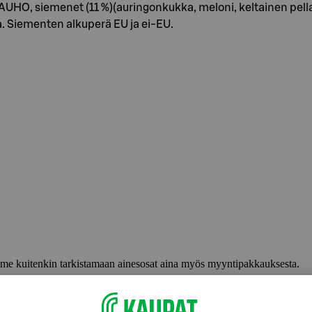
HO, siemenet (11 %)(auringonkukka, meloni, keltainen pellav
a. Siementen alkuperä EU ja ei-EU.
lemme kuitenkin tarkistamaan ainesosat aina myös myyntipakkauksesta.