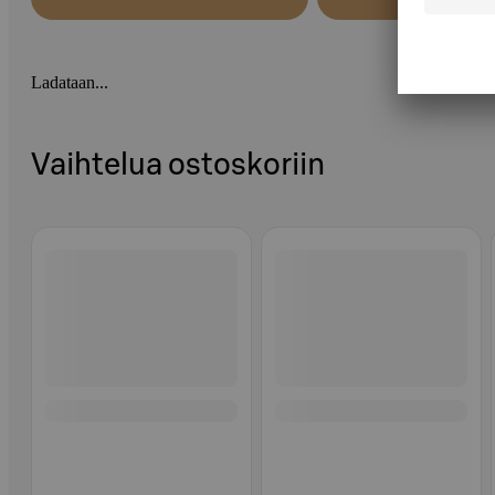
Ladataan...
Vaihtelua ostoskoriin
Ohita listaus