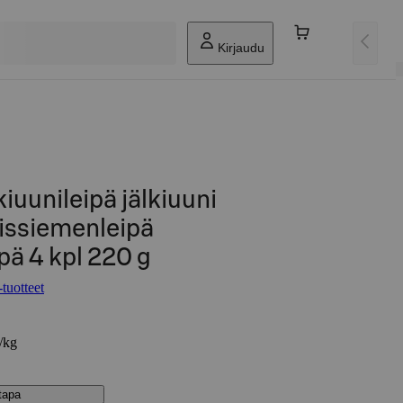
Kirjaudu
iuunileipä jälkiuuni
issiemenleipä
pä 4 kpl 220 g
tuotteet
€/kg
stapa