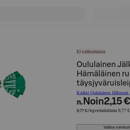
Ei valikoimassa
Oululainen Jälk
Hämäläinen ru
täysjyväruislei
Kaikki Oululainen Jälkiuuni -
Noin
2,15 €
n.
vertailuhinta 9,77 
9,77 €/kg
Valitse toimitu