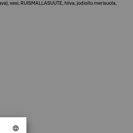
a), vesi, RUISMALLASUUTE, hiiva, jodioitu merisuola,