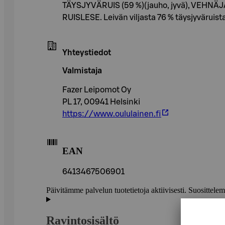
TÄYSJYVÄRUIS (59 %)(jauho, jyvä), VEHNÄJAU
RUISLESE. Leivän viljasta 76 % täysjyväruist
Yhteystiedot
Valmistaja
Fazer Leipomot Oy
PL 17, 00941 Helsinki
https://www.oululainen.fi
EAN
6413467506901
Päivitämme palvelun tuotetietoja aktiivisesti. Suositte
Ravintosisältö