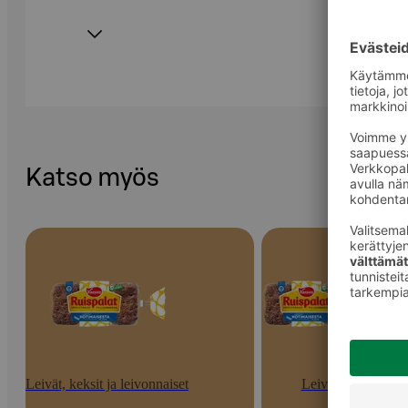
Katso myös
Leivät, keksit ja leivonnaiset
Leivät