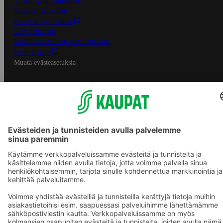
Tilaus- ja toimitusehdot
Tietosuojakäytäntö
Palvelun käyttöehdot
Saavutettavuus
Mobiilisovelluksen saavutettavuus
Mainostajalle
Muuta evästeasetuksia
S-ryhmän palvelut
S-ryhmä
Asiakasomistajuus
Yhteishyvä Ruoka -sovellus
S-ostoslista -sovellus
Prisma.fi
Sokos.fi
S-Pankki
Yhteishyvä
Sokos Hotels