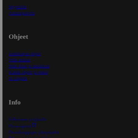
Myymälät
Asiakaspalvelu
Ohjeet
Ensitilaajan ohjeet
Näin maksat
Näin tilaat ja muokkaat
Kaikki ohjeet ja vinkit
In English
Info
S-Business yrityksille
Oiva-raportit
Osuuskauppojen yhteystiedot