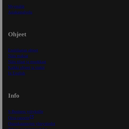
Myymälät
Asiakaspalvelu
Ohjeet
Ensitilaajan ohjeet
Näin maksat
Näin tilaat ja muokkaat
Kaikki ohjeet ja vinkit
In English
Info
S-Business yrityksille
Oiva-raportit
Osuuskauppojen yhteystiedot