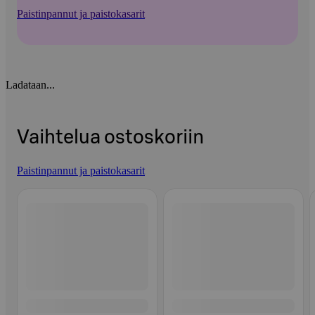
Paistinpannut ja paistokasarit
Ladataan...
Vaihtelua ostoskoriin
Paistinpannut ja paistokasarit
Ohita listaus