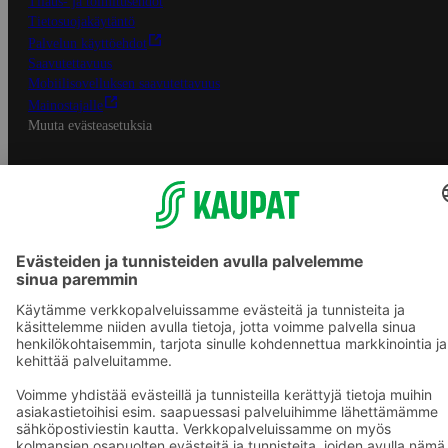
Tilaus- ja toimitusehdot
Tietosuojakäytäntö
Palvelun käyttöehdot
Saavutettavuus
Mobiilisovelluksen saavutettavuus
Mainostajalle
Muuta evästeasetuksia
S-ryhmän palvelut
S-ryhmä
Asiakasomistajuus
Yhteishyvä Ruoka -sovellus
S-ostoslista -sovellus
Prisma.fi
Sokos.fi
S-Pankki
Yhteishyvä
Sokos Hotels