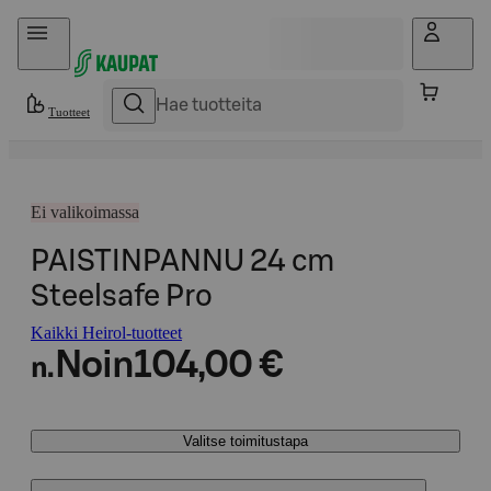
Hyppää sisältöön
Tuotteet
Ei valikoimassa
PAISTINPANNU 24 cm
Steelsafe Pro
Kaikki Heirol-tuotteet
Noin
104,00 €
n.
Valitse toimitustapa