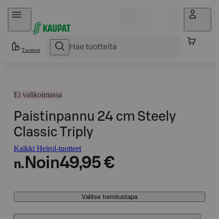
Hyppää sisältöön
Tuotteet
Ei valikoimassa
Paistinpannu 24 cm Steely
Classic Triply
Kaikki Heirol-tuotteet
Noin
49,95 €
n.
Valitse toimitustapa