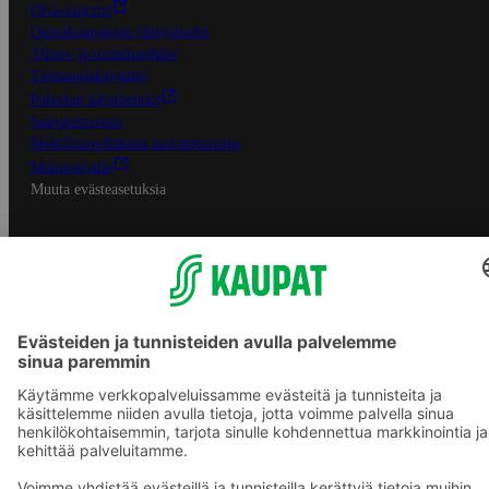
Oiva-raportit
Osuuskauppojen yhteystiedot
Tilaus- ja toimitusehdot
Tietosuojakäytäntö
Palvelun käyttöehdot
Saavutettavuus
Mobiilisovelluksen saavutettavuus
Mainostajalle
Muuta evästeasetuksia
S-ryhmän palvelut
S-ryhmä
Asiakasomistajuus
Yhteishyvä Ruoka -sovellus
S-ostoslista -sovellus
Prisma.fi
Sokos.fi
S-Pankki