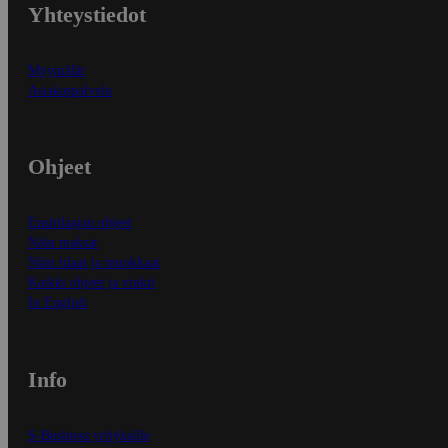
Yhteystiedot
Myymälät
Asiakaspalvelu
Ohjeet
Ensitilaajan ohjeet
Näin maksat
Näin tilaat ja muokkaat
Kaikki ohjeet ja vinkit
In English
Info
S-Business yrityksille