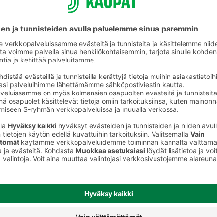
Jäätelöpaketit