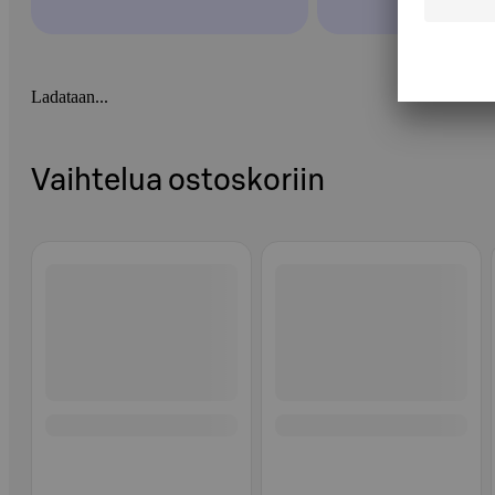
Ladataan...
Vaihtelua ostoskoriin
Ohita listaus