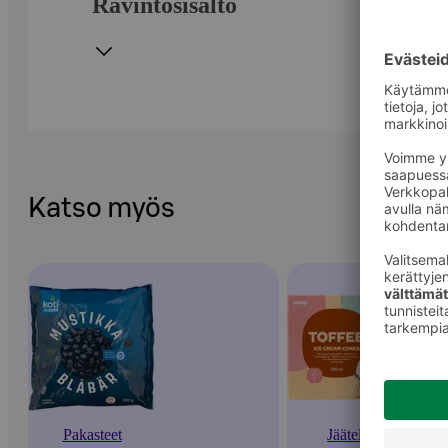
Ravintosisältö
Katso myös
Pakasteet
Jäätelöt