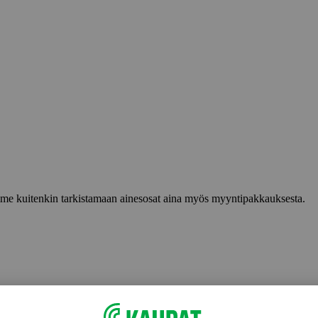
lemme kuitenkin tarkistamaan ainesosat aina myös myyntipakkauksesta.