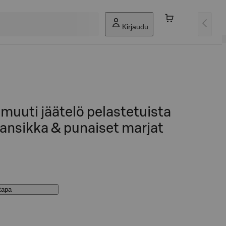
Kirjaudu
uuti jäätelö pelastetuista
ansikka & punaiset marjat
stapa