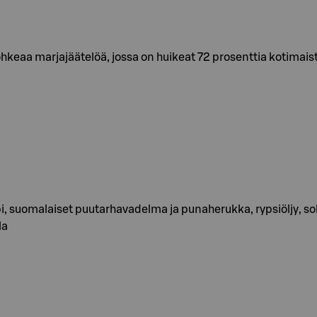
ohkeaa marjajäätelöä, jossa on huikeat 72 prosenttia kotimaist
, suomalaiset puutarhavadelma ja punaherukka, rypsiöljy, sok
la