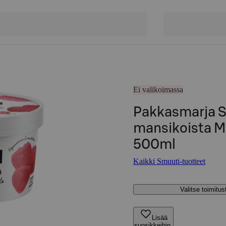
Ei valikoimassa
Pakkasmarja Sm
mansikoista M
500ml
Kaikki Smuuti-tuotteet
Valitse toimitu
Lisää
suosikkeihin,