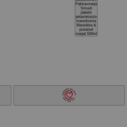
Pakkasmarja
Smuuti
jäätelö
pelastetuista
mansikoista
Mansikka &
punaiset
marjat 500ml