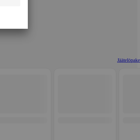
Jäätelöpaket