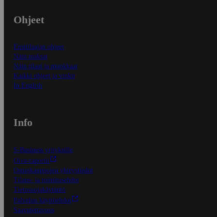
Ohjeet
Ensitilaajan ohjeet
Näin maksat
Näin tilaat ja muokkaat
Kaikki ohjeet ja vinkit
In English
Info
S-Business yrityksille
Oiva-raportit
Osuuskauppojen yhteystiedot
Tilaus- ja toimitusehdot
Tietosuojakäytäntö
Palvelun käyttöehdot
Saavutettavuus