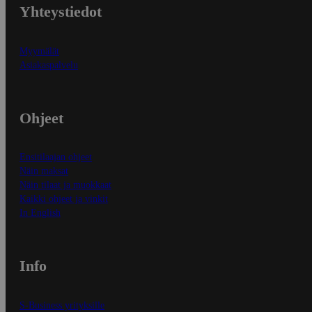
Yhteystiedot
Myymälät
Asiakaspalvelu
Ohjeet
Ensitilaajan ohjeet
Näin maksat
Näin tilaat ja muokkaat
Kaikki ohjeet ja vinkit
In English
Info
S-Business yrityksille