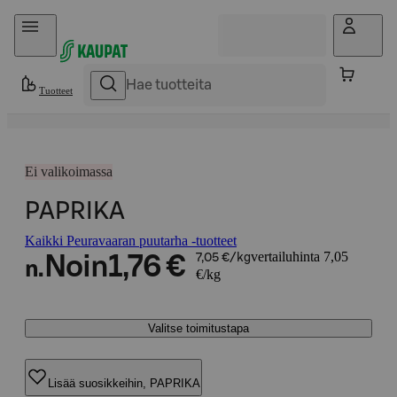
Hyppää sisältöön
Tuotteet
Ei valikoimassa
PAPRIKA
Kaikki Peuravaaran puutarha -tuotteet
vertailuhinta 7,05
Noin
1,76 €
7,05 €/kg
n.
€/kg
Valitse toimitustapa
Lisää suosikkeihin, PAPRIKA