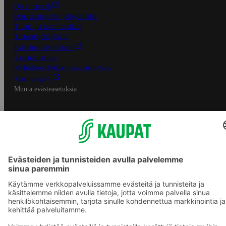
Oiva-raportit
Osuuskauppojen yhteystiedot
Tilaus- ja toimitusehdot
Tietosuojakäytäntö
Palvelun käyttöehdot
Saavutettavuus
Mobiilisovelluksen saavutettavuus
Mainostajalle
Muuta evästeasetuksia
S-ryhmän palvelut
S-ryhmä
Asiakasomistajuus
Yhteishyvä Ruoka -sovellus
S-ostoslista -sovellus
Prisma.fi
Sokos.fi
S-Pankki