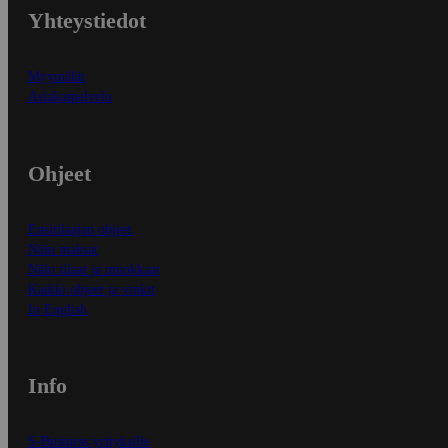
Yhteystiedot
Myymälät
Asiakaspalvelu
Ohjeet
Ensitilaajan ohjeet
Näin maksat
Näin tilaat ja muokkaat
Kaikki ohjeet ja vinkit
In English
Info
S-Business yrityksille