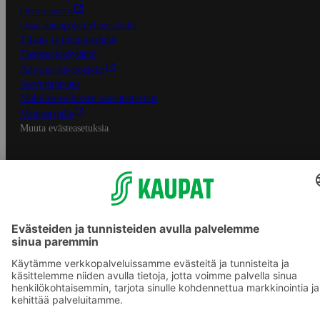
Oiva-raportit
Osuuskauppojen yhteystiedot
Tilaus- ja toimitusehdot
Tietosuojakäytäntö
Palvelun käyttöehdot
Saavutettavuus
Mobiilisovelluksen saavutettavuus
Mainostajalle
Muuta evästeasetuksia
S-ryhmän palvelut
S-ryhmä
Asiakasomistajuus
Yhteishyvä Ruoka -sovellus
S-ostoslista -sovellus
Prisma.fi
Sokos.fi
S-Pankki