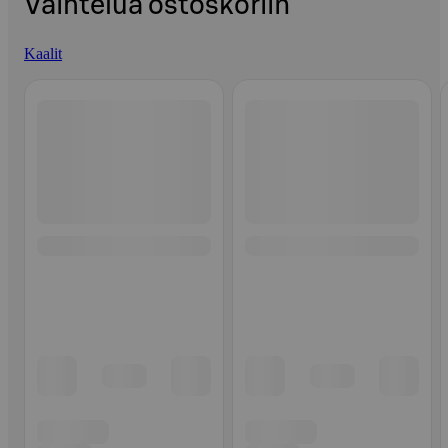
Vaihtelua ostoskoriin
Kaalit
Ohita listaus