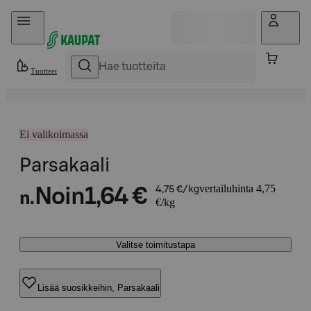
Hyppää sisältöön
Tuotteet
Ei valikoimassa
Parsakaali
vertailuhinta 4,75
Noin
1,64 €
4,75 €/kg
n.
€/kg
Valitse toimitustapa
Lisää suosikkeihin, Parsakaali