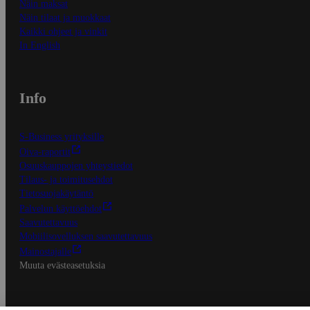
Näin maksat
Näin tilaat ja muokkaat
Kaikki ohjeet ja vinkit
In English
Info
S-Business yrityksille
Oiva-raportit
Osuuskauppojen yhteystiedot
Tilaus- ja toimitusehdot
Tietosuojakäytäntö
Palvelun käyttöehdot
Saavutettavuus
Mobiilisovelluksen saavutettavuus
Mainostajalle
Muuta evästeasetuksia