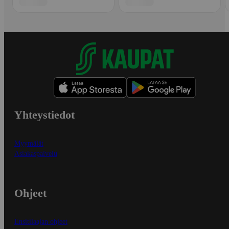
Yhteystiedot
Myymälät
Asiakaspalvelu
Ohjeet
Ensitilaajan ohjeet