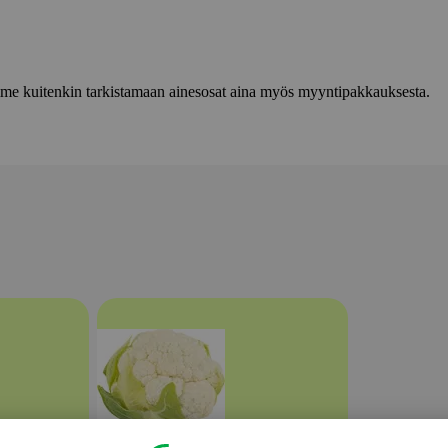
lemme kuitenkin tarkistamaan ainesosat aina myös myyntipakkauksesta.