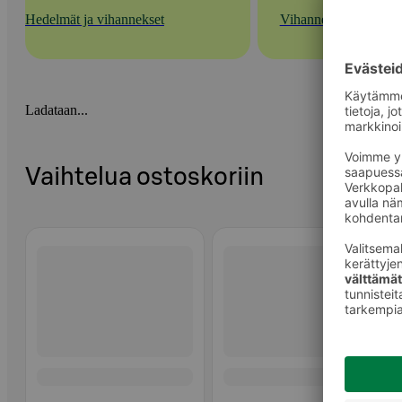
Hedelmät ja vihannekset
Vihannekset
Ladataan...
Vaihtelua ostoskoriin
Ohita listaus