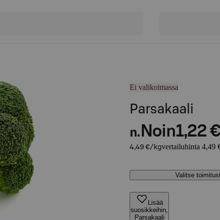
Ei valikoimassa
Parsakaali
Noin
1,22 
n.
vertailuhinta 4,49 
4,49 €/kg
Valitse toimitu
Lisää
suosikkeihin,
Parsakaali