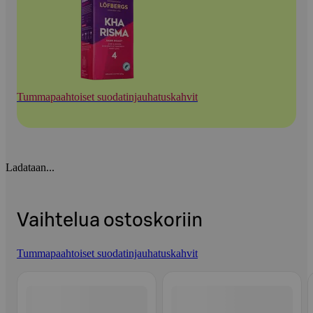
Tummapaahtoiset suodatinjauhatuskahvit
Ladataan...
Vaihtelua ostoskoriin
Tummapaahtoiset suodatinjauhatuskahvit
Ohita listaus