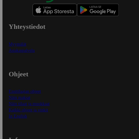
Yhteystiedot
Myymälät
Asiakaspalvelu
Ohjeet
Ensitilaajan ohjeet
Näin maksat
Näin tilaat ja muokkaat
Kaikki ohjeet ja vinkit
In English