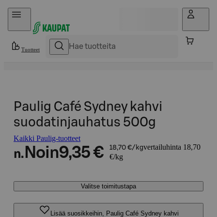
Hyppää sisältöön
Tuotteet
Paulig Café Sydney kahvi
suodatinjauhatus 500g
Kaikki Paulig-tuotteet
vertailuhinta 18,70
Noin
9,35 €
18,70 €/kg
n.
€/kg
Valitse toimitustapa
Lisää suosikkeihin, Paulig Café Sydney kahvi