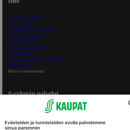
Info
S-Business yrityksille
Oiva-raportit
Osuuskauppojen yhteystiedot
Tilaus- ja toimitusehdot
Tietosuojakäytäntö
Palvelun käyttöehdot
Saavutettavuus
Mobiilisovelluksen saavutettavuus
Mainostajalle
Muuta evästeasetuksia
S-ryhmän palvelut
S-ryhmä
Asiakasomistajuus
Yhteishyvä Ruoka -sovellus
S-ostoslista -sovellus