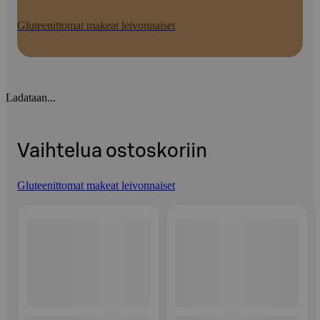
Gluteenittomat makeat leivonnaiset
Ladataan...
Vaihtelua ostoskoriin
Gluteenittomat makeat leivonnaiset
Ohita listaus