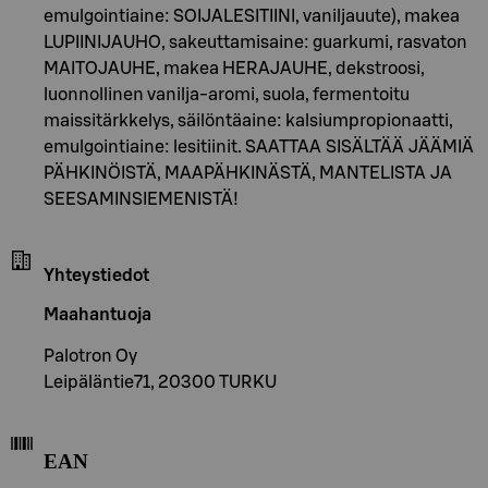
emulgointiaine: SOIJALESITIINI, vaniljauute), makea
LUPIINIJAUHO, sakeuttamisaine: guarkumi, rasvaton
MAITOJAUHE, makea HERAJAUHE, dekstroosi,
luonnollinen vanilja-aromi, suola, fermentoitu
maissitärkkelys, säilöntäaine: kalsiumpropionaatti,
emulgointiaine: lesitiinit. SAATTAA SISÄLTÄÄ JÄÄMIÄ
PÄHKINÖISTÄ, MAAPÄHKINÄSTÄ, MANTELISTA JA
SEESAMINSIEMENISTÄ!
Yhteystiedot
Maahantuoja
Palotron Oy
Leipäläntie71, 20300 TURKU
EAN