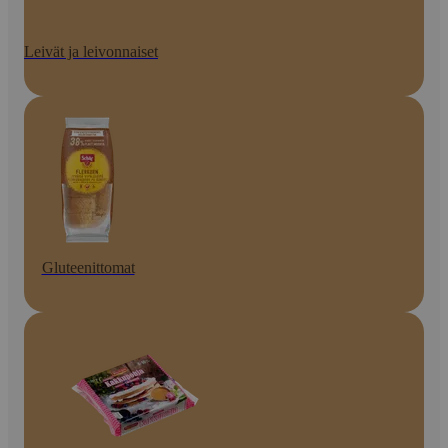
Leivät ja leivonnaiset
Gluteenittomat