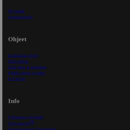
Myymälät
Asiakaspalvelu
Ohjeet
Ensitilaajan ohjeet
Näin maksat
Näin tilaat ja muokkaat
Kaikki ohjeet ja vinkit
In English
Info
S-Business yrityksille
Oiva-raportit
Osuuskauppojen yhteystiedot