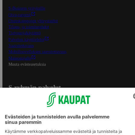
S-Business yrityksille
Oiva-raportit
Osuuskauppojen yhteystiedot
Tilaus- ja toimitusehdot
Tietosuojakäytäntö
Palvelun käyttöehdot
Saavutettavuus
Mobiilisovelluksen saavutettavuus
Mainostajalle
Muuta evästeasetuksia
S-ryhmän palvelut
S-ryhmä
Asiakasomistajuus
Yhteishyvä Ruoka -sovellus
S-ostoslista -sovellus
Prisma.fi