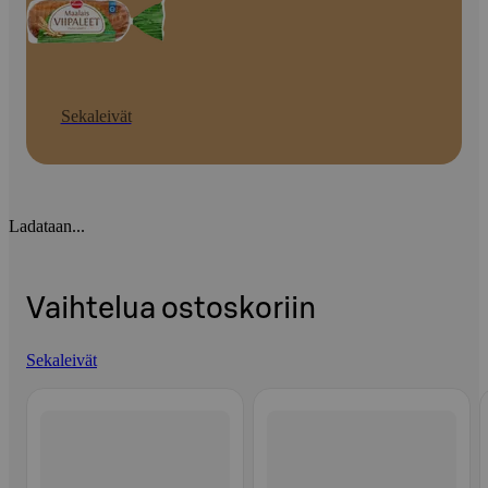
Sekaleivät
Ladataan...
Vaihtelua ostoskoriin
Sekaleivät
Ohita listaus