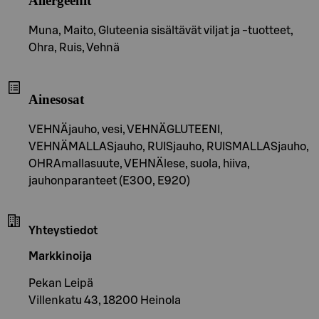
Allergeenit
Muna, Maito, Gluteenia sisältävät viljat ja -tuotteet,
Ohra, Ruis, Vehnä
Ainesosat
VEHNÄjauho, vesi, VEHNÄGLUTEENI,
VEHNÄMALLASjauho, RUISjauho, RUISMALLASjauho,
OHRAmallasuute, VEHNÄlese, suola, hiiva,
jauhonparanteet (E300, E920)
Yhteystiedot
Markkinoija
Pekan Leipä
Villenkatu 43, 18200 Heinola