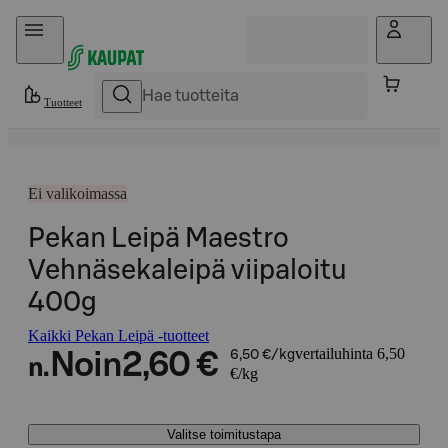
Hyppää sisältöön
Tuotteet
Ei valikoimassa
Pekan Leipä Maestro
Vehnäsekaleipä viipaloitu
400g
Kaikki Pekan Leipä -tuotteet
vertailuhinta 6,50
Noin
2,60 €
6,50 €/kg
n.
€/kg
Valitse toimitustapa