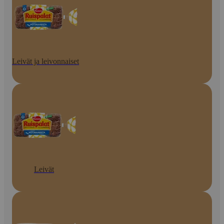
Leivät ja leivonnaiset
Leivät