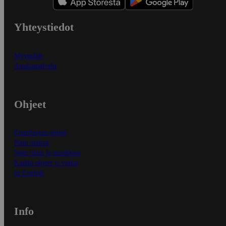
Yhteystiedot
Myymälät
Asiakaspalvelu
Ohjeet
Ensitilaajan ohjeet
Näin maksat
Näin tilaat ja muokkaat
Kaikki ohjeet ja vinkit
In English
Info