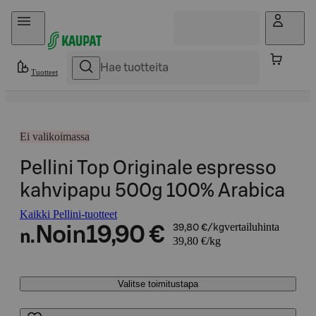
Hyppää sisältöön
Tuotteet
Ei valikoimassa
Pellini Top Originale espresso
kahvipapu 500g 100% Arabica
Kaikki Pellini-tuotteet
vertailuhinta
Noin
19,90 €
39,80 €/kg
n.
39,80 €/kg
Valitse toimitustapa