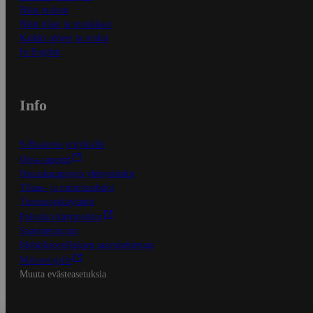
Näin maksat
Näin tilaat ja muokkaat
Kaikki ohjeet ja vinkit
In English
Info
S-Business yrityksille
Oiva-raportit
Osuuskauppojen yhteystiedot
Tilaus- ja toimitusehdot
Tietosuojakäytäntö
Palvelun käyttöehdot
Saavutettavuus
Mobiilisovelluksen saavutettavuus
Mainostajalle
Muuta evästeasetuksia