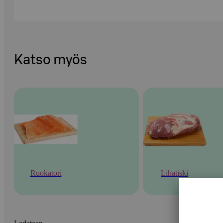
Katso myös
Ruokatori
Lihatiski