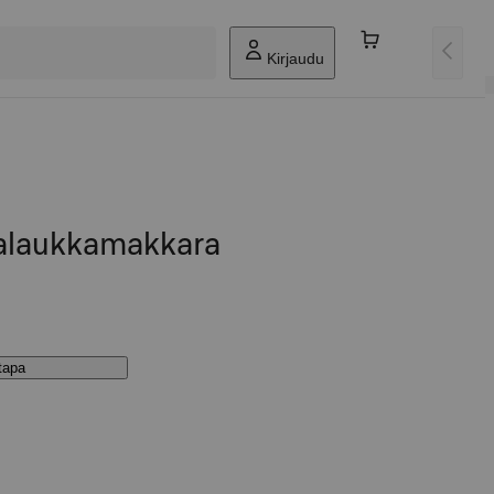
Kirjaudu
nalaukkamakkara
stapa