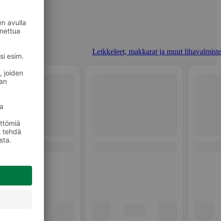
Leikkeleet, makkarat ja muut lihavalmiste