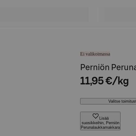
Ei valikoimassa
Perniön Peru
11,95 €/kg
Valitse toimitu
Lisää
suosikkeihin, Perniön
Perunalaukkamakkara