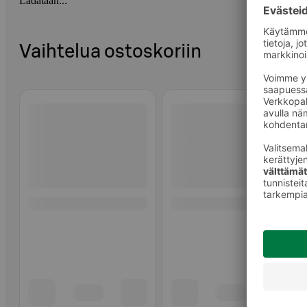
Ladataan...
Vaihtelua ostoskoriin
Ohita listaus