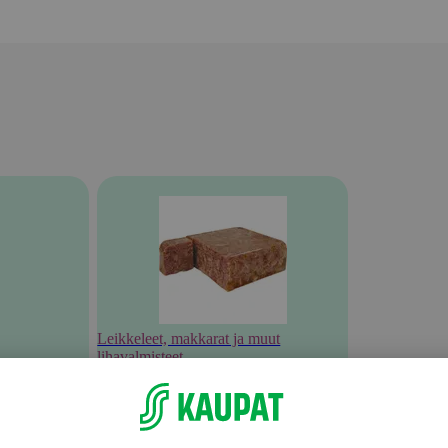
Leikkeleet, makkarat ja muut
lihavalmisteet