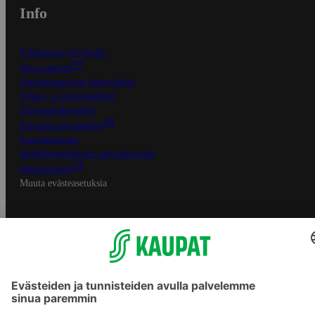
Info
S-Business yrityksille
Oiva-raportit
Osuuskauppojen yhteystiedot
Tilaus- ja toimitusehdot
Tietosuojakäytäntö
Palvelun käyttöehdot
Saavutettavuus
Mobiilisovelluksen saavutettavuus
Mainostajalle
Muuta evästeasetuksia
S-ryhmän palvelut
S-ryhmä
Asiakasomistajuus
Yhteishyvä Ruoka -sovellus