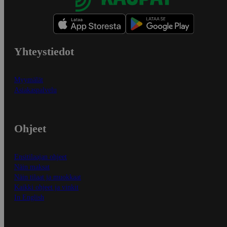
Yhteystiedot
Myymälät
Asiakaspalvelu
Ohjeet
Ensitilaajan ohjeet
Näin maksat
Näin tilaat ja muokkaat
Kaikki ohjeet ja vinkit
In English