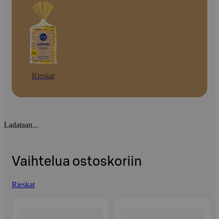
Rieskat
Ladataan...
Vaihtelua ostoskoriin
Rieskat
Ohita listaus