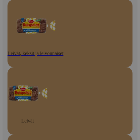
Leivät, keksit ja leivonnaiset
Leivät