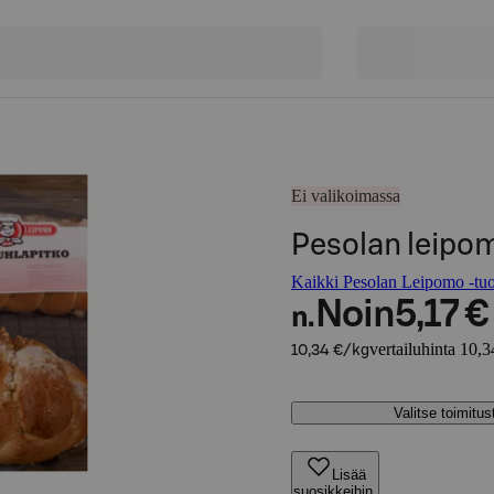
Ei valikoimassa
Pesolan leipo
Kaikki Pesolan Leipomo -tuo
Noin
5,17 €
n.
vertailuhinta 10,3
10,34 €/kg
Valitse toimitu
Lisää
suosikkeihin,