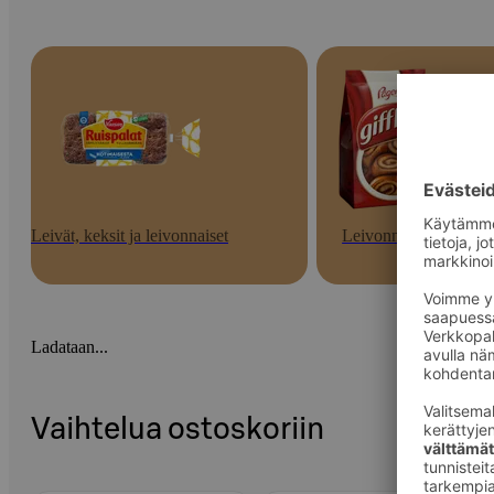
Leivät, keksit ja leivonnaiset
Leivonnaiset
Ladataan...
Vaihtelua ostoskoriin
Ohita listaus