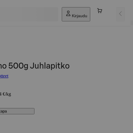
Kirjaudu
mo 500g Juhlapitko
tteet
4 €/kg
stapa