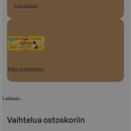
Leivonnaiset
Pitkot ja täytepitkot
Ladataan...
Vaihtelua ostoskoriin