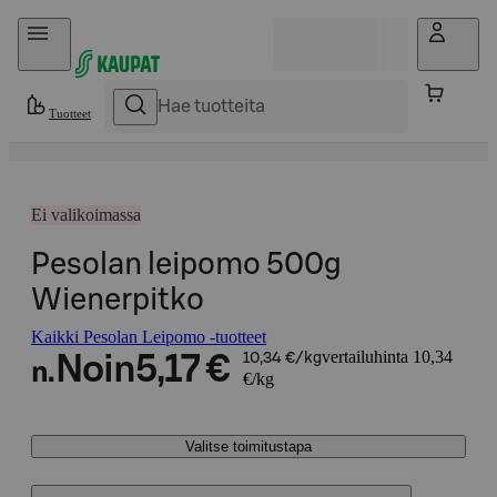
Hyppää sisältöön
Tuotteet
Ei valikoimassa
Pesolan leipomo 500g
Wienerpitko
Kaikki Pesolan Leipomo -tuotteet
vertailuhinta 10,34
Noin
5,17 €
10,34 €/kg
n.
€/kg
Valitse toimitustapa