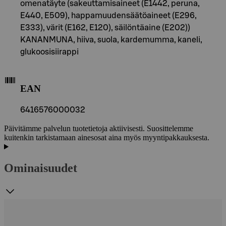
omenatäyte (sakeuttamisaineet (E1442, peruna,
E440, E509), happamuudensäätöaineet (E296,
E333), värit (E162, E120), säilöntäaine (E202))
KANANMUNA, hiiva, suola, kardemumma, kaneli,
glukoosisiirappi
EAN
6416576000032
Päivitämme palvelun tuotetietoja aktiivisesti. Suosittelemme
kuitenkin tarkistamaan ainesosat aina myös myyntipakkauksesta.
Ominaisuudet