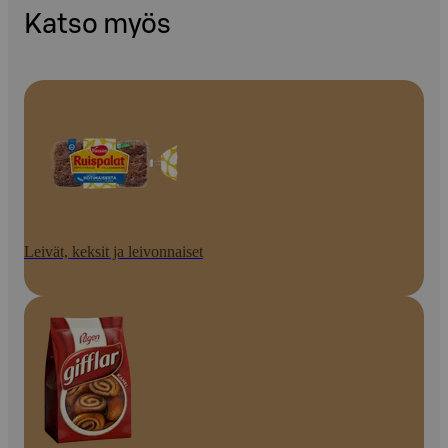
Katso myös
Leivät, keksit ja leivonnaiset