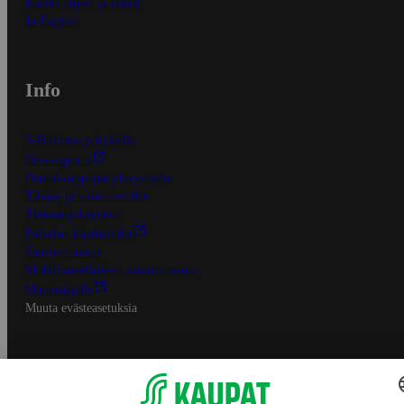
Kaikki ohjeet ja vinkit
In English
Info
S-Business yrityksille
Oiva-raportit
Osuuskauppojen yhteystiedot
Tilaus- ja toimitusehdot
Tietosuojakäytäntö
Palvelun käyttöehdot
Saavutettavuus
Mobiilisovelluksen saavutettavuus
Mainostajalle
Muuta evästeasetuksia
S-ryhmän palvelut