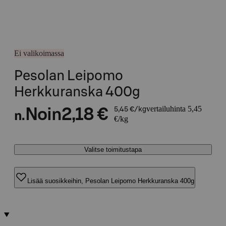
Ei valikoimassa
Pesolan Leipomo
Herkkuranska 400g
vertailuhinta 5,45
Noin
2,18 €
5,45 €/kg
n.
€/kg
Valitse toimitustapa
Lisää suosikkeihin, Pesolan Leipomo Herkkuranska 400g