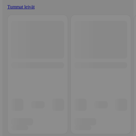
Tummat leivät
Ohita listaus