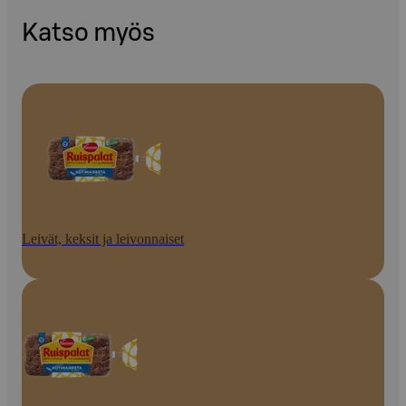
Katso myös
Leivät, keksit ja leivonnaiset