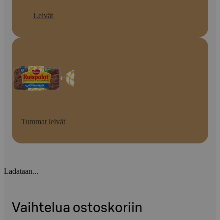
Leivät
Tummat leivät
Ladataan...
Vaihtelua ostoskoriin