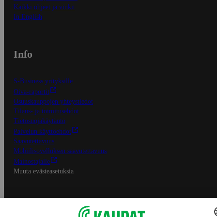
Kaikki ohjeet ja vinkit
In English
Info
S-Business yrityksille
Oiva-raportit
Osuuskauppojen yhteystiedot
Tilaus- ja toimitusehdot
Tietosuojakäytäntö
Palvelun käyttöehdot
Saavutettavuus
Mobiilisovelluksen saavutettavuus
Mainostajalle
Muuta evästeasetuksia
S-ryhmän palvelut