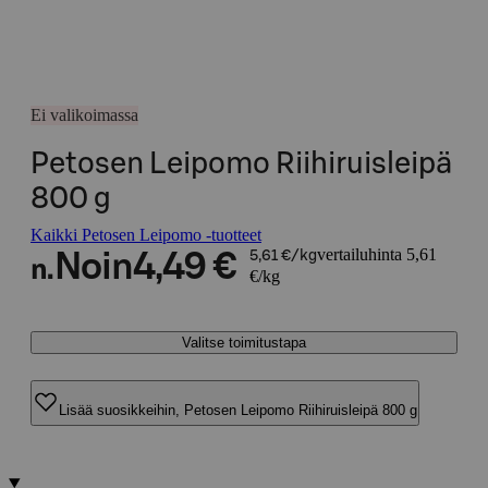
Ei valikoimassa
Petosen Leipomo Riihiruisleipä
800 g
Kaikki Petosen Leipomo -tuotteet
vertailuhinta 5,61
Noin
4,49 €
5,61 €/kg
n.
€/kg
Valitse toimitustapa
Lisää suosikkeihin, Petosen Leipomo Riihiruisleipä 800 g