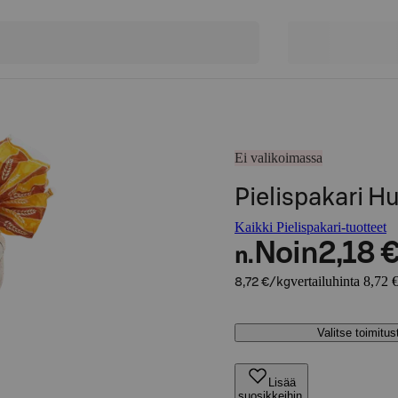
Ei valikoimassa
Pielispakari H
Kaikki Pielispakari-tuotteet
Noin
2,18 
n.
vertailuhinta 8,72 
8,72 €/kg
Valitse toimitu
Lisää
suosikkeihin,