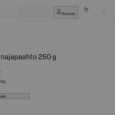
Kirjaudu
unajapaahto 250 g
€
€/kg
stapa