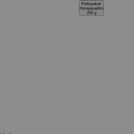
Pielispakari
Hunajapaahto
250 g