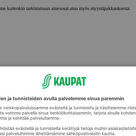
lemme kuitenkin tarkistamaan ainesosat aina myös myyntipakkauksesta.