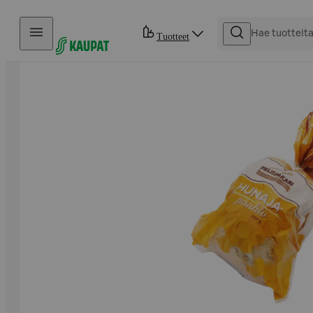
Hyppää sisältöön
Tuotteet