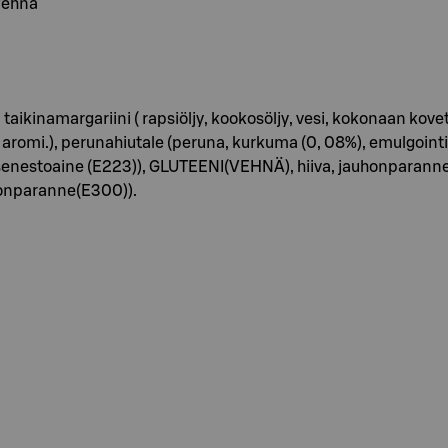
 Vehnä
namargariini ( rapsiöljy, kookosöljy, vesi, kokonaan kovetet
omi.), perunahiutale (peruna, kurkuma (0, 08%), emulgointiai
stoaine (E223)), GLUTEENI(VEHNÄ), hiiva, jauhonparanne, 
onparanne(E300)).