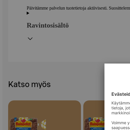
Päivitämme palvelun tuotetietoja aktiivisesti. Suositte
Ravintosisältö
Katso myös