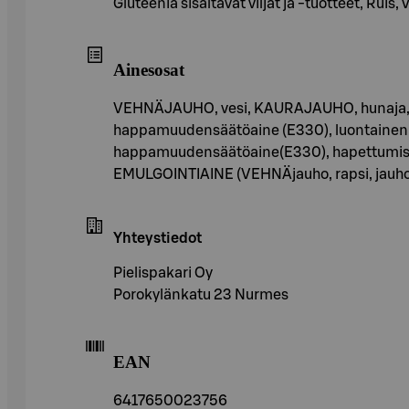
Gluteenia sisältävät viljat ja -tuotteet, Ruis,
Ainesosat
VEHNÄJAUHO, vesi, KAURAJAUHO, hunaja, taiki
happamuudensäätöaine (E330), luontainen ar
happamuudensäätöaine(E330), hapettumisene
EMULGOINTIAINE (VEHNÄjauho, rapsi, jauh
Yhteystiedot
Pielispakari Oy
Porokylänkatu 23 Nurmes
EAN
6417650023756