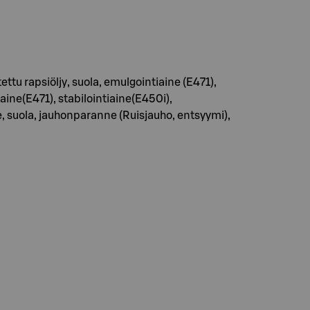
tu rapsiöljy, suola, emulgointiaine (E471),
ne(E471), stabilointiaine(E450i),
suola, jauhonparanne (Ruisjauho, entsyymi),