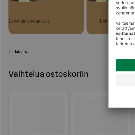
Leivät ja leivonnaiset
Leivät
Ladataan...
Vaihtelua ostoskoriin
Ohita listaus