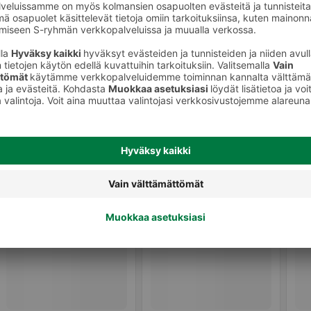
Paahtoleivät