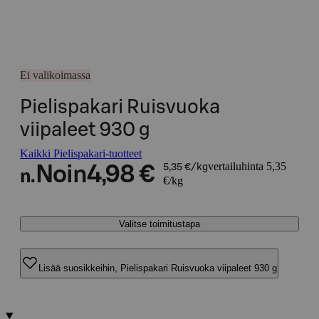
Ei valikoimassa
Pielispakari Ruisvuoka
viipaleet 930 g
Kaikki Pielispakari-tuotteet
vertailuhinta 5,35
Noin
4,98 €
5,35 €/kg
n.
€/kg
Valitse toimitustapa
Lisää suosikkeihin, Pielispakari Ruisvuoka viipaleet 930 g