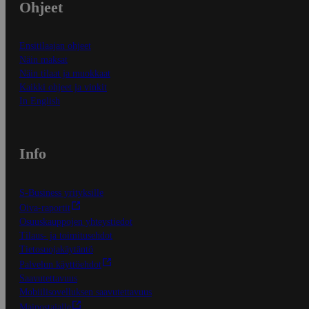
Ohjeet
Ensitilaajan ohjeet
Näin maksat
Näin tilaat ja muokkaat
Kaikki ohjeet ja vinkit
In English
Info
S-Business yrityksille
Oiva-raportit
Osuuskauppojen yhteystiedot
Tilaus- ja toimitusehdot
Tietosuojakäytäntö
Palvelun käyttöehdot
Saavutettavuus
Mobiilisovelluksen saavutettavuus
Mainostajalle