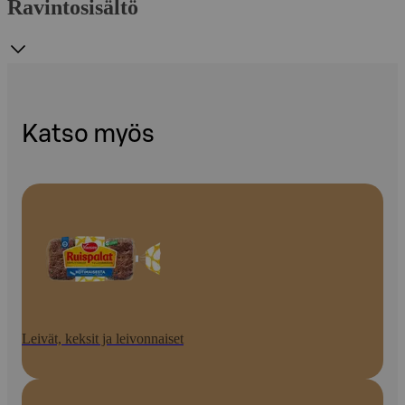
Ravintosisältö
Katso myös
Leivät, keksit ja leivonnaiset