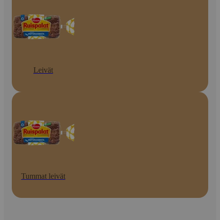
Leivät
Tummat leivät