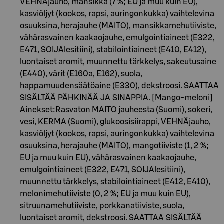
VEHNÄjauho, mansikka (7 %; EU ja muu kuin EU),
kasviöljyt (kookos, rapsi, auringonkukka) vaihtelevina
osuuksina, herajauhe (MAITO), mansikkamehutiiviste,
vähärasvainen kaakaojauhe, emulgointiaineet (E322,
E471, SOIJAlesitiini), stabilointiaineet (E410, E412),
luontaiset aromit, muunnettu tärkkelys, sakeutusaine
(E440), värit (E160a, E162), suola,
happamuudensäätöaine (E330), dekstroosi. SAATTAA
SISÄLTÄÄ PÄHKINÄÄ JA SINAPPIA. [Mango-meloni]
Ainekset:Rasvaton MAITO jauheesta (Suomi), sokeri,
vesi, KERMA (Suomi), glukoosisiirappi, VEHNÄjauho,
kasviöljyt (kookos, rapsi, auringonkukka) vaihtelevina
osuuksina, herajauhe (MAITO), mangotiiviste (1, 2 %;
EU ja muu kuin EU), vähärasvainen kaakaojauhe,
emulgointiaineet (E322, E471, SOIJAlesitiini),
muunnettu tärkkelys, stabilointiaineet (E412, E410),
melonimehutiiviste (0, 2 %; EU ja muu kuin EU),
sitruunamehutiiviste, porkkanatiiviste, suola,
luontaiset aromit, dekstroosi. SAATTAA SISÄLTÄÄ