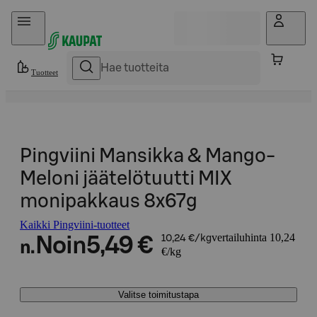
Hyppää sisältöön
Tuotteet
Pingviini Mansikka & Mango-
Meloni jäätelötuutti MIX
monipakkaus 8x67g
Kaikki Pingviini-tuotteet
vertailuhinta 10,24
Noin
5,49 €
10,24 €/kg
n.
€/kg
Valitse toimitustapa