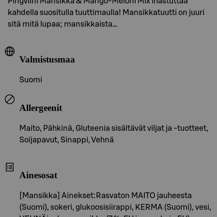
Pingviini Mansikka & Mango-Meloni Mix ihastuttaa
kahdella suositulla tuuttimaulla! Mansikkatuutti on juuri
sitä mitä lupaa; mansikkaista…
Valmistusmaa
Suomi
Allergeenit
Maito, Pähkinä, Gluteenia sisältävät viljat ja -tuotteet,
Soijapavut, Sinappi, Vehnä
Ainesosat
[Mansikka] Ainekset:Rasvaton MAITO jauheesta
(Suomi), sokeri, glukoosisiirappi, KERMA (Suomi), vesi,