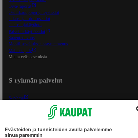
Oiva-raportit
Osuuskauppojen yhteystiedot
Tilaus- ja toimitusehdot
Tietosuojakäytäntö
Palvelun käyttöehdot
Saavutettavuus
Mobiilisovelluksen saavutettavuus
Mainostajalle
Muuta evästeasetuksia
S-ryhmän palvelut
S-ryhmä
Asiakasomistajuus
Yhteishyvä Ruoka -sovellus
S-ostoslista -sovellus
Prisma.fi
Sokos.fi