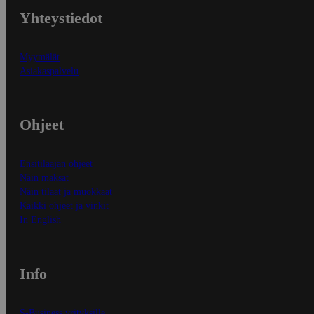
Yhteystiedot
Myymälät
Asiakaspalvelu
Ohjeet
Ensitilaajan ohjeet
Näin maksat
Näin tilaat ja muokkaat
Kaikki ohjeet ja vinkit
In English
Info
S-Business yrityksille