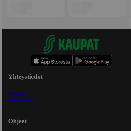
Yhteystiedot
Myymälät
Asiakaspalvelu
Ohjeet