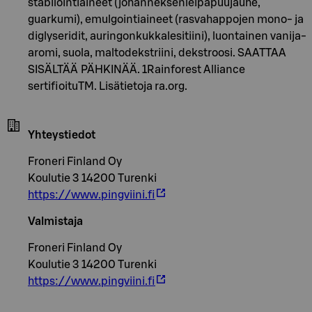
stabilointiaineet (johanneksenleipäpuujauhe,
guarkumi), emulgointiaineet (rasvahappojen mono- ja
diglyseridit, auringonkukkalesitiini), luontainen vanija-
aromi, suola, maltodekstriini, dekstroosi. SAATTAA
SISÄLTÄÄ PÄHKINÄÄ. 1Rainforest Alliance
sertifioituTM. Lisätietoja ra.org.
Yhteystiedot
Froneri Finland Oy
Koulutie 3 14200 Turenki
https://www.pingviini.fi
Valmistaja
Froneri Finland Oy
Koulutie 3 14200 Turenki
https://www.pingviini.fi