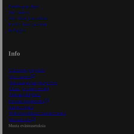
Ensitilaajan ohjeet
Näin maksat
Näin tilaat ja muokkaat
Kaikki ohjeet ja vinkit
In English
Info
S-Business yrityksille
Oiva-raportit
Osuuskauppojen yhteystiedot
Tilaus- ja toimitusehdot
Tietosuojakäytäntö
Palvelun käyttöehdot
Saavutettavuus
Mobiilisovelluksen saavutettavuus
Mainostajalle
Muuta evästeasetuksia