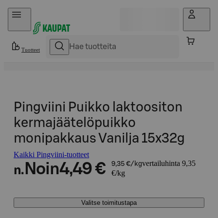
Hyppää sisältöön
Tuotteet
Pingviini Puikko laktoositon
kermajäätelöpuikko
monipakkaus Vanilja 15x32g
Kaikki Pingviini-tuotteet
vertailuhinta 9,35
Noin
4,49 €
9,35 €/kg
n.
€/kg
Valitse toimitustapa