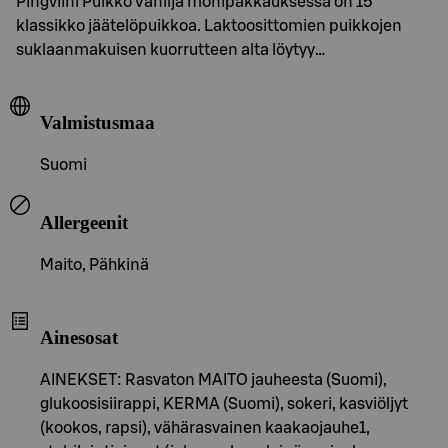
Pingviini Puikko Vanilja monipakkauksessa on 15
klassikko jäätelöpuikkoa. Laktoosittomien puikkojen
suklaanmakuisen kuorrutteen alta löytyy…
Valmistusmaa
Suomi
Allergeenit
Maito, Pähkinä
Ainesosat
AINEKSET: Rasvaton MAITO jauheesta (Suomi),
glukoosisiirappi, KERMA (Suomi), sokeri, kasviöljyt
(kookos, rapsi), vähärasvainen kaakaojauhe1,