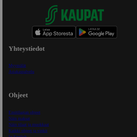
Yhteystiedot
Myymälät
Asiakaspalvelu
Ohjeet
Ensitilaajan ohjeet
Näin maksat
Näin tilaat ja muokkaat
Kaikki ohjeet ja vinkit
In English