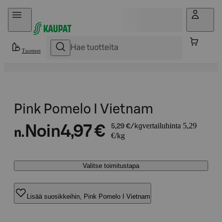
Hyppää sisältöön
Tuotteet
Pink Pomelo I Vietnam
vertailuhinta 5,29
Noin
4,97 €
5,29 €/kg
n.
€/kg
Valitse toimitustapa
Lisää suosikkeihin, Pink Pomelo I Vietnam