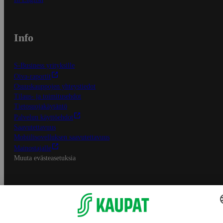
Info
S-Business yrityksille
Oiva-raportit
Osuuskauppojen yhteystiedot
Tilaus- ja toimitusehdot
Tietosuojakäytäntö
Palvelun käyttöehdot
Saavutettavuus
Mobiilisovelluksen saavutettavuus
Mainostajalle
Muuta evästeasetuksia
S-ryhmän palvelut