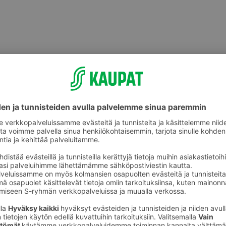
Leikkeleet, makkarat ja muut
lihavalmisteet