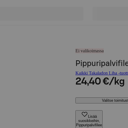
Ei valikoimassa
Pippuripalvifil
Kaikki Takaladon Liha -tuott
24,40 €/kg
Valitse toimitu
Lisää
suosikkeihin,
Pippuripalvifilee