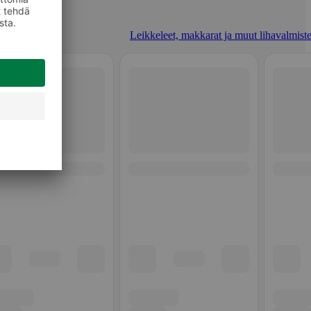
Leikkeleet, makkarat ja muut lihavalmiste