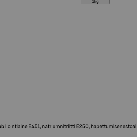
1kg
stab ilointiaine E451, natriumnitriitti E250, hapettumisenesto