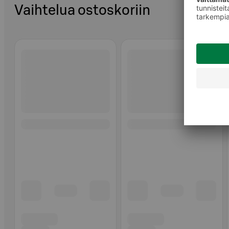
Vaihtelua ostoskoriin
Ohita listaus