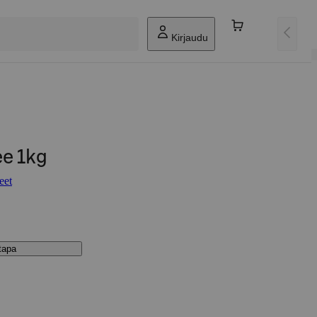
Kirjaudu
ee 1kg
eet
stapa