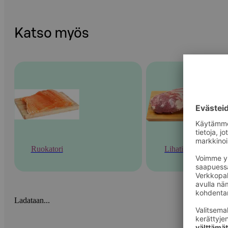
Katso myös
Ruokatori
Lihatiski
Ladataan...