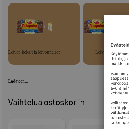
Leivät, keksit ja leivonnaiset
Leivät
Ladataan...
Vaihtelua ostoskoriin
Ohita listaus