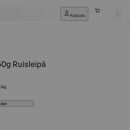
Kirjaudu
50g Ruisleipä
€/kg
stapa