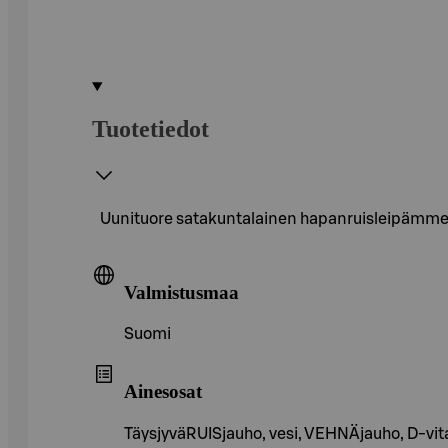
Tuotetiedot
Uunituore satakuntalainen hapanruisleipämme on
Valmistusmaa
Suomi
Ainesosat
TäysjyväRUISjauho, vesi, VEHNÄjauho, D-vitami