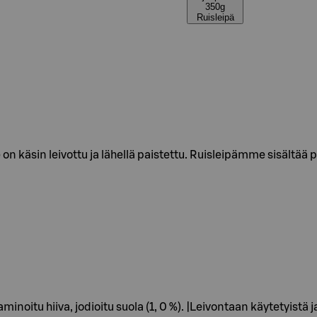
350g
Ruisleipä
 käsin leivottu ja lähellä paistettu. Ruisleipämme sisältää 
noitu hiiva, jodioitu suola (1, 0 %). |Leivontaan käytetyistä j