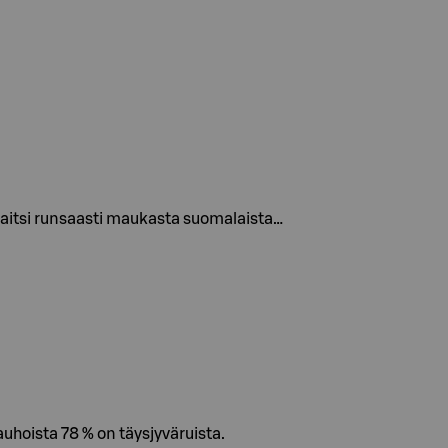
paitsi runsaasti maukasta suomalaista…
auhoista 78 % on täysjyväruista.