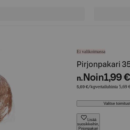
Ei valikoimassa
Pirjonpakari 3
Noin
1,99 €
n.
vertailuhinta 5,69 
5,69 €/kg
Valitse toimitu
Lisää
suosikkeihin,
Pirjonpakari