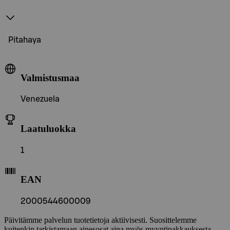
Pitahaya
Valmistusmaa
Venezuela
Laatuluokka
1
EAN
2000544600009
Päivitämme palvelun tuotetietoja aktiivisesti. Suosittelemme
kuitenkin tarkistamaan ainesosat aina myös myyntipakkauksesta.