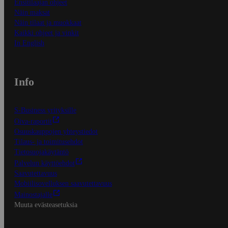
Ensitilaajan ohjeet
Näin maksat
Näin tilaat ja muokkaat
Kaikki ohjeet ja vinkit
In English
Info
S-Business yrityksille
Oiva-raportit
Osuuskauppojen yhteystiedot
Tilaus- ja toimitusehdot
Tietosuojakäytäntö
Palvelun käyttöehdot
Saavutettavuus
Mobiilisovelluksen saavutettavuus
Mainostajalle
Muuta evästeasetuksia