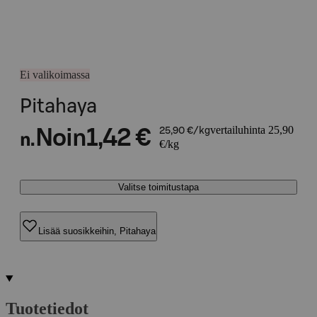
Ei valikoimassa
Pitahaya
vertailuhinta 25,90
Noin
1,42 €
25,90 €/kg
n.
€/kg
Valitse toimitustapa
Lisää suosikkeihin, Pitahaya
Tuotetiedot