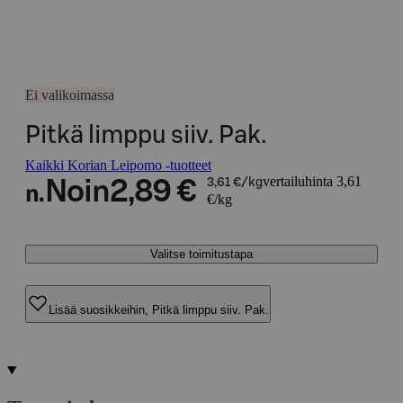
Ei valikoimassa
Pitkä limppu siiv. Pak.
Kaikki Korian Leipomo -tuotteet
vertailuhinta 3,61
Noin
2,89 €
3,61 €/kg
n.
€/kg
Valitse toimitustapa
Lisää suosikkeihin, Pitkä limppu siiv. Pak.