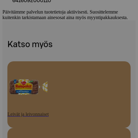
6416092000110
Päivitämme palvelun tuotetietoja aktiivisesti. Suosittelemme
kuitenkin tarkistamaan ainesosat aina myös myyntipakkauksesta.
Katso myös
Leivät ja leivonnaiset