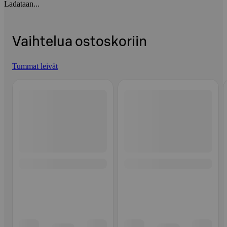
Ladataan...
Vaihtelua ostoskoriin
Tummat leivät
Ohita listaus