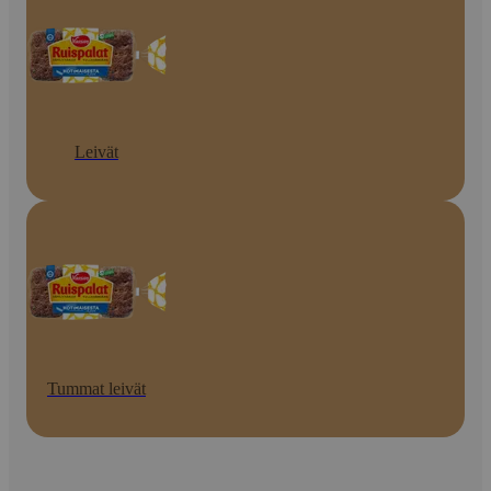
Leivät
Tummat leivät